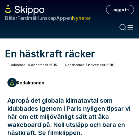
Logga in
Båtar
Färdmål
Kunskap
Appen
Nyheter
En hästkraft räcker
Publicerad
14 december 2015
|
Uppdaterad
7 november 2019
Redaktionen
Apropå det globala klimatavtal som
klubbades igenom i Paris nyligen tipsar vi
här om ett miljövänligt sätt att åka
wakeboard på. Noll utsläpp och bara en
hästkraft. Se filmklippen.