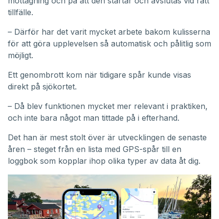
mottagning och på att den startar och avslutas vid rätt
tillfälle.
– Därför har det varit mycket arbete bakom kulisserna
för att göra upplevelsen så automatisk och pålitlig som
möjligt.
Ett genombrott kom när tidigare spår kunde visas
direkt på sjökortet.
– Då blev funktionen mycket mer relevant i praktiken,
och inte bara något man tittade på i efterhand.
Det han är mest stolt över är utvecklingen de senaste
åren – steget från en lista med GPS-spår till en
loggbok som kopplar ihop olika typer av data åt dig.