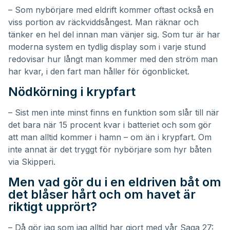
– Som nybörjare med eldrift kommer oftast också en
viss portion av räckviddsångest. Man räknar och
tänker en hel del innan man vänjer sig. Som tur är har
moderna system en tydlig display som i varje stund
redovisar hur långt man kommer med den ström man
har kvar, i den fart man håller för ögonblicket.
Nödkörning i krypfart
– Sist men inte minst finns en funktion som slår till när
det bara när 15 procent kvar i batteriet och som gör
att man alltid kommer i hamn – om än i krypfart. Om
inte annat är det tryggt för nybörjare som
hyr båten
via Skipperi
.
Men vad gör du i en eldriven båt om
det blåser hårt och om havet är
riktigt upprört?
– Då gör jag som jag alltid har gjort med vår Saga 27: