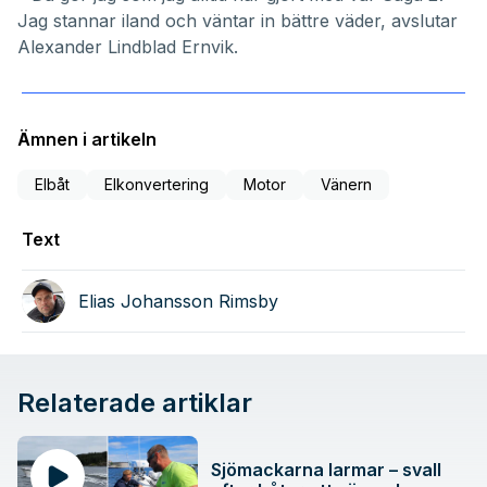
Jag stannar iland och väntar in bättre väder, avslutar
Alexander Lindblad Ernvik.
Ämnen i artikeln
Elbåt
Elkonvertering
Motor
Vänern
Text
Elias Johansson Rimsby
Relaterade artiklar
Sjömackarna larmar – svall