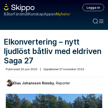
Logga in
Båtar
Färdmål
Kunskap
Appen
Nyheter
Elkonvertering – nytt
ljudlöst båtliv med eldriven
Saga 27
Publicerad
20 juni 2023
|
Uppdaterad
27 november 2023
Elias Johansson Rimsby
,
Reporter