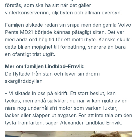
förstås, som ska ha sitt när det gäller
vinterkonservering, oljebyten och allmän översyn.
Familjen älskade redan sin snipa men den gamla Volvo
Penta MD21 började kännas påtagligt sliten. Det var
med anda ord hög tid för ett motorbyte. Kanske skulle
detta bli en möjlighet till förbättring, snarare än bara
en ofantligt trist utgift.
Mer om familjen Lindblad–Ernvik:
De flyttade från stan och lever sin dröm i
skärgårdsidyllen
– Vi siktade in oss på eldrift. Ett stort beslut, kan
tyckas, men ändå självklart nu när vi kan njuta av en
nära nog underhållsfri motor som varken luktar,
läcker eller släpper ut avgaser. För att inte tala om den
tysta framfarten, säger Alexander Lindblad Ernvik.