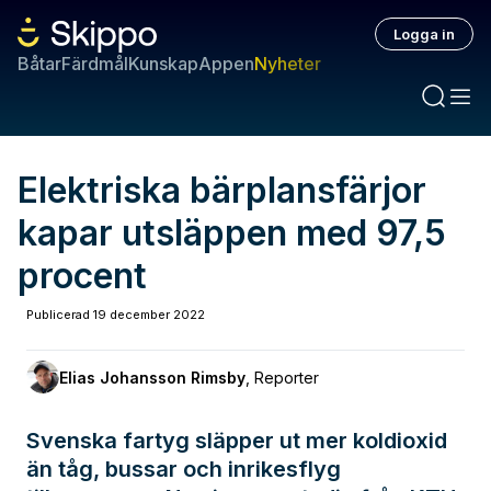
Logga in
Båtar
Färdmål
Kunskap
Appen
Nyheter
Elektriska bärplansfärjor
kapar utsläppen med 97,5
procent
Publicerad
19 december 2022
Elias Johansson Rimsby
,
Reporter
Svenska fartyg släpper ut mer koldioxid
än tåg, bussar och inrikesflyg