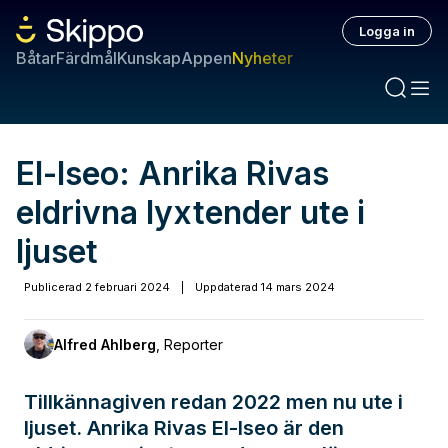
Logga in
Båtar
Färdmål
Kunskap
Appen
Nyheter
El-Iseo: Anrika Rivas
eldrivna lyxtender ute i
ljuset
Publicerad
2 februari 2024
|
Uppdaterad
14 mars 2024
Alfred Ahlberg
,
Reporter
Tillkännagiven redan 2022 men nu ute i
ljuset. Anrika Rivas El-Iseo är den