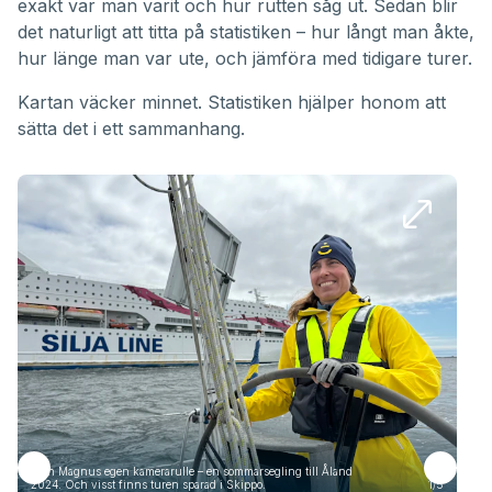
exakt var man varit och hur rutten såg ut. Sedan blir
det naturligt att titta på statistiken – hur långt man åkte,
hur länge man var ute, och jämföra med tidigare turer.
Kartan väcker minnet. Statistiken hjälper honom att
sätta det i ett sammanhang.
Från Magnus egen kamerarulle – en sommarsegling till Åland
Frå
2024. Och visst finns turen sparad i Skippo.
1/5
2024