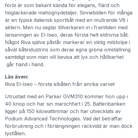
förbi är som bekant kända för elegans, flärd och
höglackerade mahognydetaljer. Sinnebilden för många
är en typisk italiensk sportbåt med en mullrande V8 i
aktern. Men nu seglar tillverkaren in i framtiden med
lanseringen av El-Iseo, deras första helt eldrivna båt.
Något Riva själva påstår markerar en viktig milstolpe i
såväl båtindustrins som deras egna gröna omställning
samtidigt som man vill bevisa att lyx och hållbarhet
går hand i hand.
Läs även:
Riva El-Iseo – första elbåten från anrika varvet
Utrustad med en Parker GVM310 kommer hon upp i
40 knop och har sin marschfart i 25. Batteribanken
ligger på 150 kilowattimmar och har utvecklats av
Podium Advanced Technologies. Vad det beträffar
förbrukning och i förlängningen räckvidd är man dock
tystlåten.