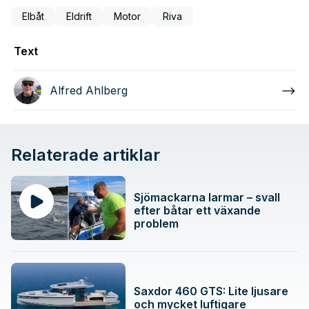
Elbåt
Eldrift
Motor
Riva
Text
Alfred Ahlberg
Relaterade artiklar
Sjömackarna larmar – svall
efter båtar ett växande
problem
Saxdor 460 GTS: Lite ljusare
och mycket luftigare