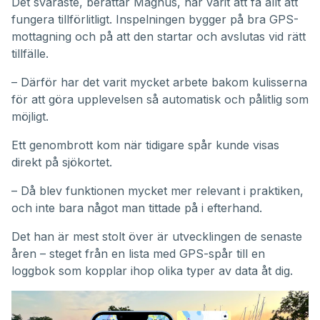
Det svåraste, berättar Magnus, har varit att få allt att
fungera tillförlitligt. Inspelningen bygger på bra GPS-
mottagning och på att den startar och avslutas vid rätt
tillfälle.
– Därför har det varit mycket arbete bakom kulisserna
för att göra upplevelsen så automatisk och pålitlig som
möjligt.
Ett genombrott kom när tidigare spår kunde visas
direkt på sjökortet.
– Då blev funktionen mycket mer relevant i praktiken,
och inte bara något man tittade på i efterhand.
Det han är mest stolt över är utvecklingen de senaste
åren – steget från en lista med GPS-spår till en
loggbok som kopplar ihop olika typer av data åt dig.