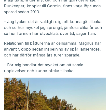
Magnus springer mycket, och har gjort det länge. I
Runkeeper, kopplat till Garmin, finns varje löprunda
sparad sedan 2010.
– Jag tycker det är väldigt roligt att kunna gå tillbaka
och se hur mycket jag sprungit, jämföra olika år och
se hur formen har utvecklats över tid, säger han.
Relationen till båtturerna är densamma. Magnus har
använt Skippo sedan inspelning av spår lanserades,
och har därför många års turer sparade.
– För mig handlar det mycket om att samla
upplevelser och kunna blicka tillbaka.