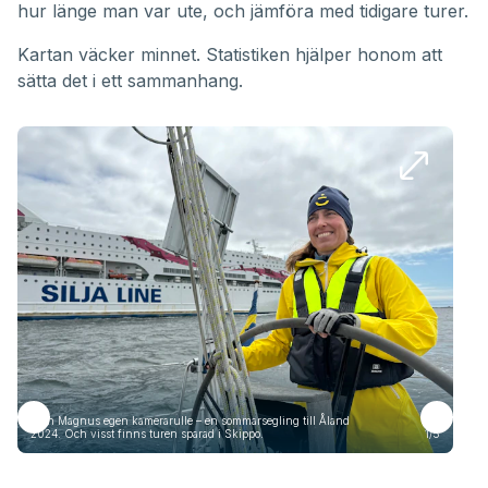
hur länge man var ute, och jämföra med tidigare turer.
Kartan väcker minnet. Statistiken hjälper honom att
sätta det i ett sammanhang.
Från Magnus egen kamerarulle – en sommarsegling till Åland
Frå
2024. Och visst finns turen sparad i Skippo.
1/5
2024