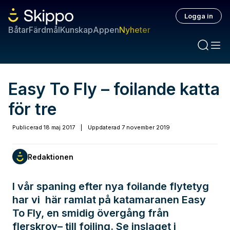
Logga in
Båtar
Färdmål
Kunskap
Appen
Nyheter
Easy To Fly – foilande katta
för tre
Publicerad
18 maj 2017
|
Uppdaterad
7 november 2019
Redaktionen
I vår spaning efter nya foilande flytetyg
har vi här ramlat på katamaranen Easy
To Fly, en smidig övergång från
flerskrov– till foiling. Se inslaget i