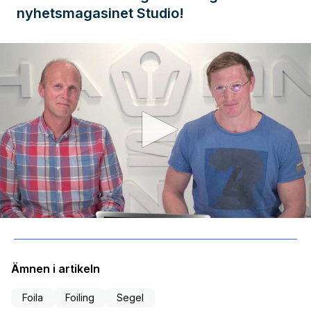
nyhetsmagasinet Studio!
0
seconds
of
28
minutes,
Ämnen i artikeln
34
seconds
Foila
Foiling
Segel