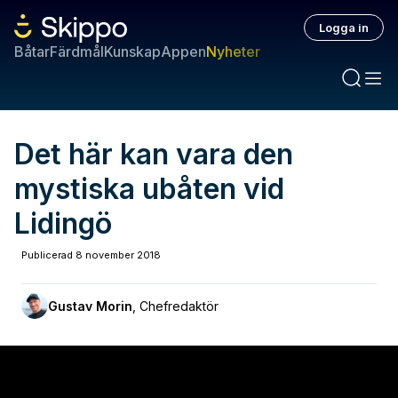
Logga in
Båtar
Färdmål
Kunskap
Appen
Nyheter
Det här kan vara den
mystiska ubåten vid
Lidingö
Publicerad
8 november 2018
Gustav Morin
,
Chefredaktör