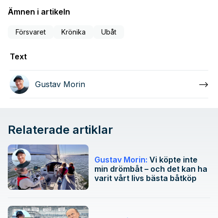
Ämnen i artikeln
Försvaret
Krönika
Ubåt
Text
Gustav Morin
Relaterade artiklar
Gustav Morin:
Vi köpte inte
min drömbåt – och det kan ha
varit vårt livs bästa båtköp