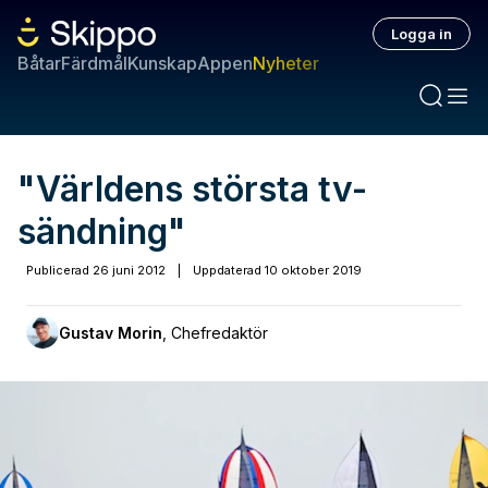
Logga in
Båtar
Färdmål
Kunskap
Appen
Nyheter
"Världens största tv-
sändning"
Publicerad
26 juni 2012
|
Uppdaterad
10 oktober 2019
Gustav Morin
,
Chefredaktör