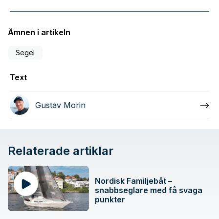
Ämnen i artikeln
Segel
Text
Gustav Morin
Relaterade artiklar
Nordisk Familjebåt –
snabbseglare med få svaga
punkter