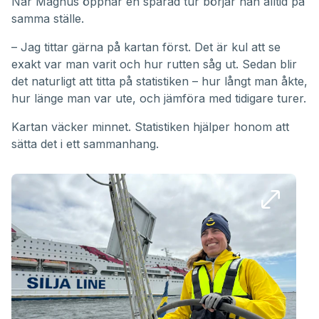
När Magnus öppnar en sparad tur börjar han alltid på
samma ställe.
– Jag tittar gärna på kartan först. Det är kul att se
exakt var man varit och hur rutten såg ut. Sedan blir
det naturligt att titta på statistiken – hur långt man åkte,
hur länge man var ute, och jämföra med tidigare turer.
Kartan väcker minnet. Statistiken hjälper honom att
sätta det i ett sammanhang.