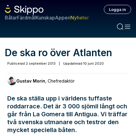
Logga in
Båtar
Färdmål
Kunskap
Appen
Nyheter
De ska ro över Atlanten
Publicerad
2 september 2013
|
Uppdaterad
10 juni 2020
Gustav Morin
,
Chefredaktör
De ska ställa upp i världens tuffaste
roddarrace. Det är 3 000 sjömil långt och
går från La Gomera till Antigua. Vi träffar
två svenska utmanare och testror den
mycket speciella båten.