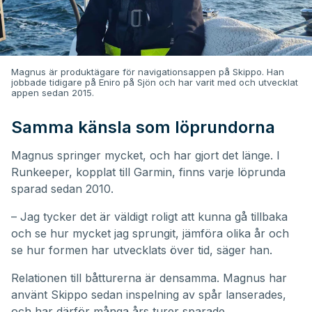
Magnus är produktägare för navigationsappen på Skippo. Han
jobbade tidigare på Eniro på Sjön och har varit med och utvecklat
appen sedan 2015.
Samma känsla som löprundorna
Magnus springer mycket, och har gjort det länge. I
Runkeeper, kopplat till Garmin, finns varje löprunda
sparad sedan 2010.
– Jag tycker det är väldigt roligt att kunna gå tillbaka
och se hur mycket jag sprungit, jämföra olika år och
se hur formen har utvecklats över tid, säger han.
Relationen till båtturerna är densamma. Magnus har
använt Skippo sedan inspelning av spår lanserades,
och har därför många års turer sparade.