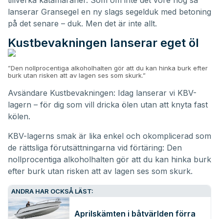
tillverka katamaraner. Som om inte det vore nog så
lanserar Gransegel en ny slags segelduk med betoning
på det senare – duk. Men det är inte allt.
Kustbevakningen lanserar eget öl
”Den nollprocentiga alkoholhalten gör att du kan hinka burk efter
burk utan risken att av lagen ses som skurk.”
Avsändare Kustbevakningen: Idag lanserar vi KBV-
lagern – för dig som vill dricka ölen utan att knyta fast
kölen.
KBV-lagerns smak är lika enkel och okomplicerad som
de rättsliga förutsättningarna vid förtäring: Den
nollprocentiga alkoholhalten gör att du kan hinka burk
efter burk utan risken att av lagen ses som skurk.
ANDRA HAR OCKSÅ LÄST:
Aprilskämten i båtvärlden förra