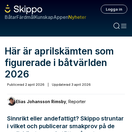
Logga in
Båtar
Färdmål
Kunskap
Appen
Nyheter
Här är aprilskämten som
figurerade i båtvärlden
2026
Publicerad
2 april 2026
|
Uppdaterad
3 april 2026
Elias Johansson Rimsby
,
Reporter
Sinnrikt eller andefattigt? Skippo struntar
i vilket och publicerar smakprov på de