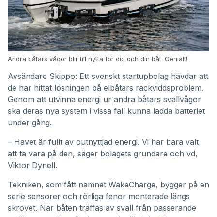
Andra båtars vågor blir till nytta för dig och din båt. Genialt!
Avsändare Skippo: Ett svenskt startupbolag hävdar att
de har hittat lösningen på elbåtars räckviddsproblem.
Genom att utvinna energi ur andra båtars svallvågor
ska deras nya system i vissa fall kunna ladda batteriet
under gång.
– Havet är fullt av outnyttjad energi. Vi har bara valt
att ta vara på den, säger bolagets grundare och vd,
Viktor Dynell.
Tekniken, som fått namnet WakeCharge, bygger på en
serie sensorer och rörliga fenor monterade längs
skrovet. När båten träffas av svall från passerande