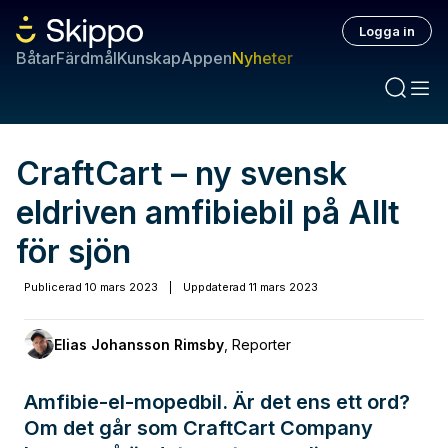
Logga in
Båtar
Färdmål
Kunskap
Appen
Nyheter
CraftCart – ny svensk
eldriven amfibiebil på Allt
för sjön
Publicerad
10 mars 2023
|
Uppdaterad
11 mars 2023
Elias Johansson Rimsby
,
Reporter
Amfibie-el-mopedbil. Är det ens ett ord?
Om det går som CraftCart Company