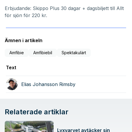
Erbjudande: Skippo Plus 30 dagar + dagsbiljett till Allt
för sjön för 220 kr.
Ämnen i artikeln
Amfibie
Amfibiebil
Spektakulärt
Text
Elias Johansson Rimsby
Relaterade artiklar
Lyxvarvet avtäcker sin