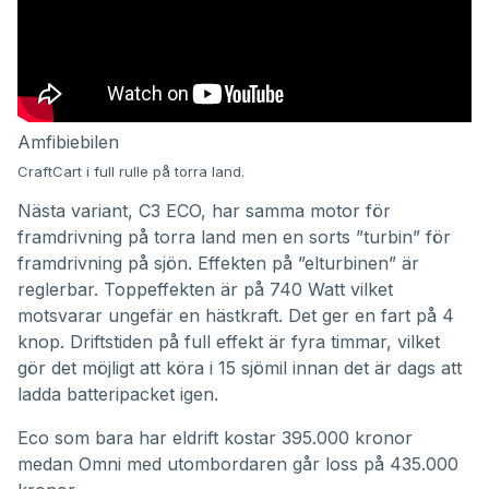
Amfibiebilen
CraftCart i full rulle på torra land.
Nästa variant, C3 ECO, har samma motor för
framdrivning på torra land men en sorts ”turbin” för
framdrivning på sjön. Effekten på ”elturbinen” är
reglerbar. Toppeffekten är på 740 Watt vilket
motsvarar ungefär en hästkraft. Det ger en fart på 4
knop. Driftstiden på full effekt är fyra timmar, vilket
gör det möjligt att köra i 15 sjömil innan det är dags att
ladda batteripacket igen.
Eco som bara har eldrift kostar 395.000 kronor
medan Omni med utombordaren går loss på 435.000