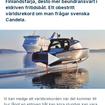
Finlandsfärja, desto mer beundransvärt i
eldriven fritidsbåt. Ett obestritt
världsrekord om man frågar svenska
Candela.
0
seconds
of
Vi kan medge att världsrekorden när det kommer till
4
hur långt en eldriven båt kan köra stundvis kan vara