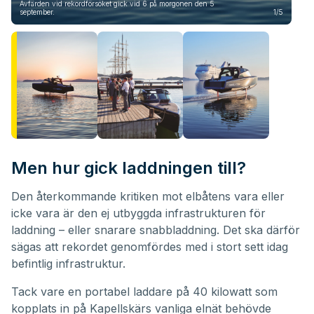
Avfärden vid rekordförsöket gick vid 6 på morgonen den 5
september.
1/5
Man
Men hur gick laddningen till?
Den återkommande kritiken mot elbåtens vara eller
icke vara är den ej utbyggda infrastrukturen för
laddning – eller snarare snabbladdning. Det ska därför
sägas att rekordet genomfördes med i stort sett idag
befintlig infrastruktur.
Tack vare en portabel laddare på 40 kilowatt som
kopplats in på Kapellskärs vanliga elnät behövde