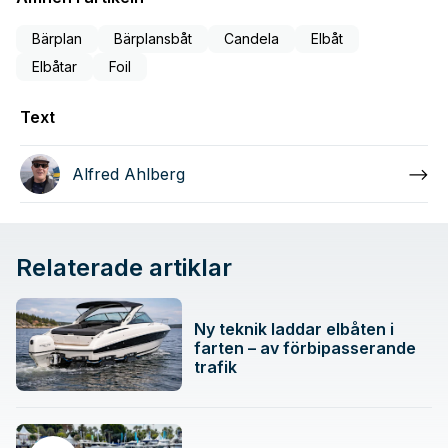
Bärplan
Bärplansbåt
Candela
Elbåt
Elbåtar
Foil
Text
Alfred Ahlberg
Relaterade artiklar
Ny teknik laddar elbåten i
farten – av förbipasserande
trafik