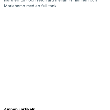
klara en tur- och returfärd mellan Frihamnen och
Mariehamn med en full tank.
Ämnen i artikeln