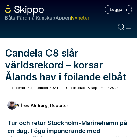
Logga in
Båtar
Färdmål
Kunskap
Appen
Nyheter
Candela C8 slår
världsrekord – korsar
Ålands hav i foilande elbåt
Publicerad
12 september 2024
|
Uppdaterad
18 september 2024
Alfred Ahlberg
,
Reporter
Tur och retur Stockholm-Marinehamn på
en dag. Föga imponerande med