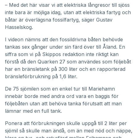
– Med det här visar vi att elektriska långresor till sjöss
inte bara är möjliga idag, utan att elektriska fartyg och
båtar är överlägsna fossilfartyg, säger Gustav
Hasselskog.
I videon nämns att den fossildrivna båten behövde
tankas sex gånger under sin färd över till Åland. En
siffra som vi på Skippos redaktion inte riktigt kan
förstå då den Quarken 27 som användes som följebåt
har en bränsletank på 300 liter och en rapporterad
bränsleförbrukning på 1,6 liter.
De 75 sjömilen som en enkel tur till Mariehamn
innebär borde med andra ord vara en baggis för
följebåten utan att behöva tanka förutsatt att man
lämnar med en full tank.
Ponera att förbrukningen skulle uppgå till 2 liter per
sjömil så skulle man ändå, om än med nöd och näppe,