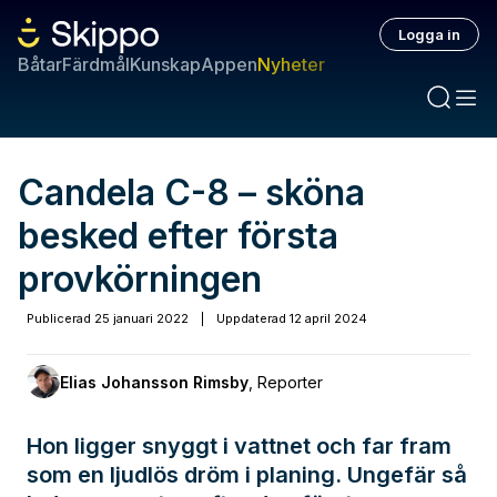
Logga in
Båtar
Färdmål
Kunskap
Appen
Nyheter
Candela C-8 – sköna
besked efter första
provkörningen
Publicerad
25 januari 2022
|
Uppdaterad
12 april 2024
Elias Johansson Rimsby
,
Reporter
Hon ligger snyggt i vattnet och far fram
som en ljudlös dröm i planing. Ungefär så