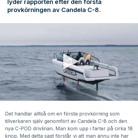
lyder rapporten efter den första
provkörningen av Candela C-8.
0
seconds
of
Det handlar alltså om en första provkörning som
18
tillverkaren själv genomfört av
Candela C-8
och den
seconds
nya C-POD drivlinan. Man kom upp i farter på cirka 18
knop. Med detta sagt förstår vi att man ännu inte har