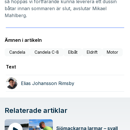
så hoppas vi fortfarande kunna leverera ett dussin
båtar innan sommaren är slut, avslutar Mikael
Mahlberg.
Ämnen i artikeln
Candela
Candela C-8
Elbåt
Eldrift
Motor
Text
Elias Johansson Rimsby
Relaterade artiklar
Sjömackarna larmar – svall