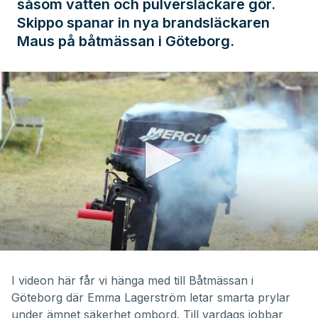
såsom vatten och pulversläckare gör.
Skippo spanar in nya brandsläckaren
Maus på båtmässan i Göteborg.
0
seconds
of
I videon här får vi hänga med till Båtmässan i
7
Göteborg där Emma Lagerström letar smarta prylar
minutes,
58
under ämnet säkerhet ombord. Till vardags jobbar