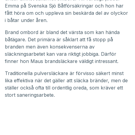
seconds
Emma på
Svenska Sjö Båtförsäkringa
r och hon har
fått höra om och uppleva sin beskärda del av olyckor
i båtar under åren.
Brand ombord är bland det värsta som kan hända
båtägare. Det primära är såklart att få stopp på
branden men även konsekvenserna av
släckningsarbetet kan vara riktigt jobbiga. Därför
finner hon Maus brandsläckare väldigt intressant.
Traditionella pulversläckare är förvisso säkert minst
lika effektiva när det gäller att släcka bränder, men de
ställer också ofta till ordentlig oreda, som kräver ett
stort saneringsarbete.