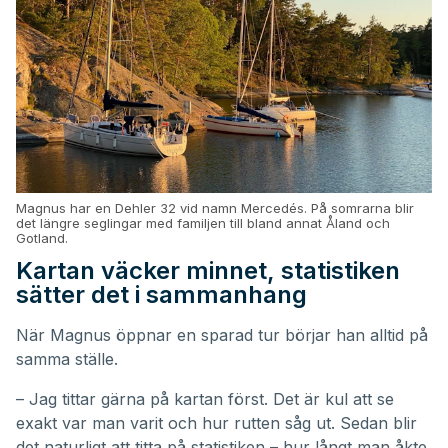
Magnus har en Dehler 32 vid namn Mercedés. På somrarna blir
det längre seglingar med familjen till bland annat Åland och
Gotland.
Kartan väcker minnet, statistiken
sätter det i sammanhang
När Magnus öppnar en sparad tur börjar han alltid på
samma ställe.
– Jag tittar gärna på kartan först. Det är kul att se
exakt var man varit och hur rutten såg ut. Sedan blir
det naturligt att titta på statistiken – hur långt man åkte,