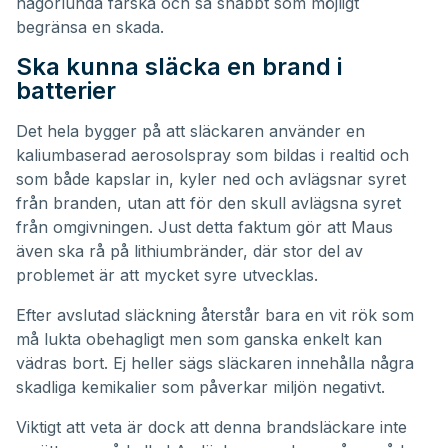
någorlunda färska och så snabbt som möjligt
begränsa en skada.
Ska kunna släcka en brand i
batterier
Det hela bygger på att släckaren använder en
kaliumbaserad aerosolspray som bildas i realtid och
som både kapslar in, kyler ned och avlägsnar syret
från branden, utan att för den skull avlägsna syret
från omgivningen. Just detta faktum gör att Maus
även ska rå på lithiumbränder, där stor del av
problemet är att mycket syre utvecklas.
Efter avslutad släckning återstår bara en vit rök som
må lukta obehagligt men som ganska enkelt kan
vädras bort. Ej heller sägs släckaren innehålla några
skadliga kemikalier som påverkar miljön negativt.
Viktigt att veta är dock att denna brandsläckare inte