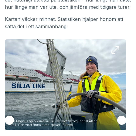
hur länge man var ute, och jämföra med tidigare turer.
Kartan väcker minnet. Statistiken hjälper honom att
sätta det i ett sammanhang.
Från Magnus egen kamerarulle – en sommarsegling till Åland
Frå
2024. Och visst finns turen sparad i Skippo.
1/5
2024