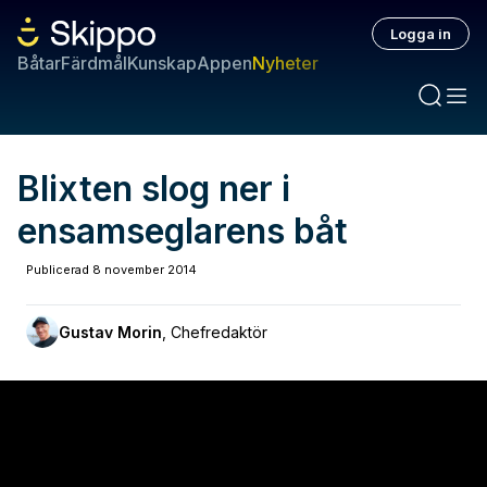
Logga in
Båtar
Färdmål
Kunskap
Appen
Nyheter
Blixten slog ner i
ensamseglarens båt
Publicerad
8 november 2014
Gustav Morin
,
Chefredaktör