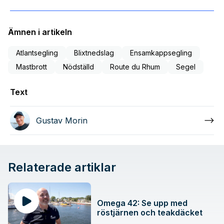
Ämnen i artikeln
Atlantsegling
Blixtnedslag
Ensamkappsegling
Mastbrott
Nödställd
Route du Rhum
Segel
Text
Gustav Morin
Relaterade artiklar
Omega 42: Se upp med
röstjärnen och teakdäcket