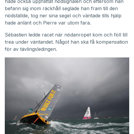
hade också uppfattat nödsignalen och eftersom han
befann sig inom räckhåll seglade han fram till den
nödställde, tog ner sina segel och väntade tills hjälp
hade anlänt och Pierre var utom fara.
Sébastien ledde racet när nödanropet kom och föll till
trea under väntandet. Något han ska få kompensation
för av tävlingsledingen.