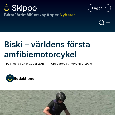
Logga in
Båtar
Färdmål
Kunskap
Appen
Nyheter
Biski – världens första
amfibiemotorcykel
Publicerad
27 oktober 2015
|
Uppdaterad
7 november 2019
Redaktionen