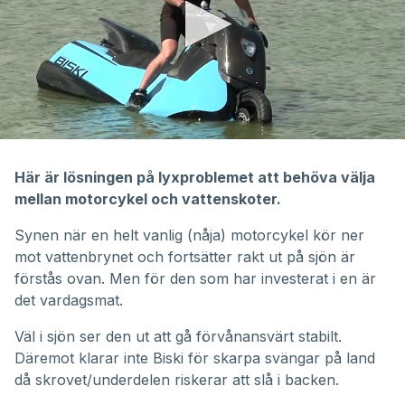
0
seconds
of
Här är lösningen på lyxproblemet att behöva välja
3
mellan motorcykel och vattenskoter.
minutes,
12
seconds
Synen när en helt vanlig (nåja) motorcykel kör ner
mot vattenbrynet och fortsätter rakt ut på sjön är
förstås ovan. Men för den som har investerat i en är
det vardagsmat.
Väl i sjön ser den ut att gå förvånansvärt stabilt.
Däremot klarar inte Biski för skarpa svängar på land
då skrovet/underdelen riskerar att slå i backen.