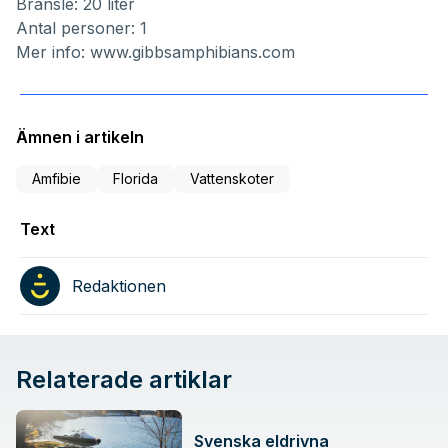
Bränsle: 20 liter
Antal personer: 1
Mer info:
www.gibbsamphibians.com
Ämnen i artikeln
Amfibie
Florida
Vattenskoter
Text
Redaktionen
Relaterade artiklar
Svenska eldrivna