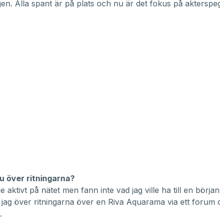
igen. Alla spant är på plats och nu är det fokus på akterspe
u över ritningarna?
e aktivt på nätet men fann inte vad jag ville ha till en börja
jag över ritningarna över en Riva Aquarama via ett forum d
.