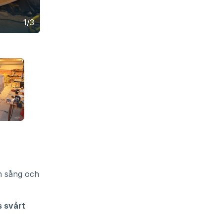
1/3
n sång och
s svårt