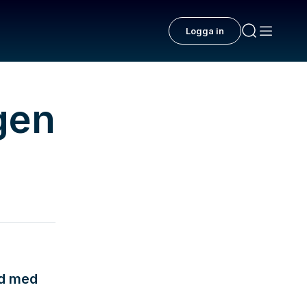
Logga in
gen
rd med