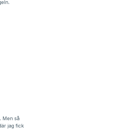
geln.
n. Men så
är jag fick