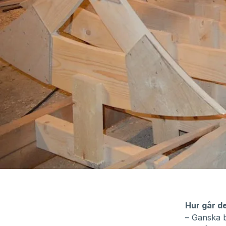
Hur går d
– Ganska b