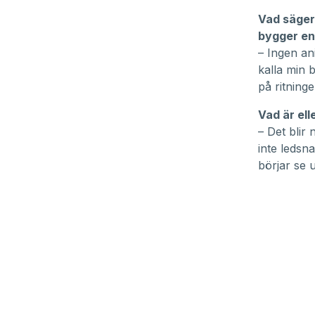
Vad säger 
bygger en
– Ingen an
kalla min 
på ritninge
Vad är ell
– Det blir 
inte ledsn
börjar se 