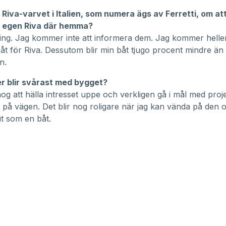
Riva-varvet i Italien, som numera ägs av Ferretti, om at
 egen Riva där hemma?
ing. Jag kommer inte att informera dem. Jag kommer heller 
båt för Riva. Dessutom blir min båt tjugo procent mindre än 
n.
er blir svårast med bygget?
nog att hälla intresset uppe och verkligen gå i mål med proje
a på vägen. Det blir nog roligare när jag kan vända på den 
ut som en båt.