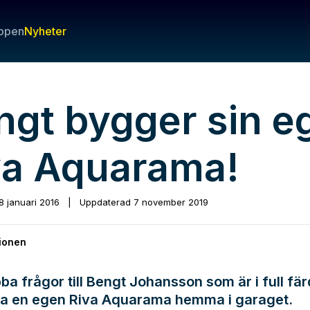
ppen
Nyheter
ngt bygger sin e
va Aquarama!
8 januari 2016
|
Uppdaterad
7 november 2019
ionen
ba frågor till Bengt Johansson som är i full fä
ga en egen Riva Aquarama hemma i garaget.