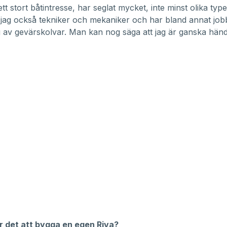
tt stort båtintresse, har seglat mycket, inte minst olika typer
jag också tekniker och mekaniker och har bland annat jo
ng av gevärskolvar. Man kan nog säga att jag är ganska händ
r det att bygga en egen Riva?