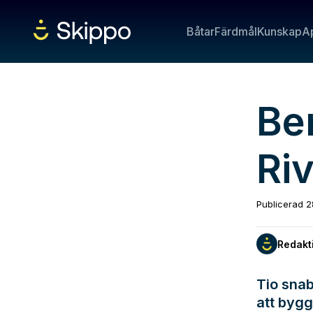
Båtar
Färdmål
Kunskap
A
Be
Ri
Publicerad
2
Redakt
Tio snab
att byg