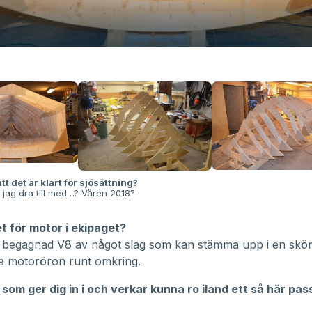
tt det är klart för sjösättning?
a jag dra till med…? Våren 2018?
et för motor i ekipaget?
en begagnad V8 av något slag som kan stämma upp i en skö
a motoröron runt omkring.
som ger dig in i och verkar kunna ro iland ett så här pas