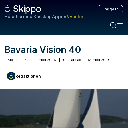
Logga in
Båtar
Färdmål
Kunskap
Appen
Nyheter
Bavaria Vision 40
Publicerad
20 september 2006
|
Uppdaterad
7 november 2019
Redaktionen