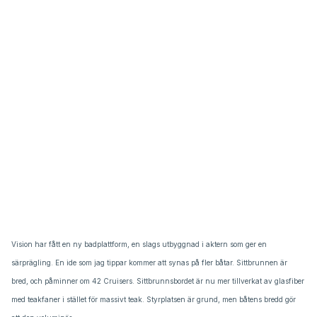
Vision har fått en ny badplattform, en slags utbyggnad i aktern som ger en
särprägling. En ide som jag tippar kommer att synas på fler båtar. Sittbrunnen är
bred, och påminner om 42 Cruisers. Sittbrunnsbordet är nu mer tillverkat av glasfiber
med teakfaner i stället för massivt teak. Styrplatsen är grund, men båtens bredd gör