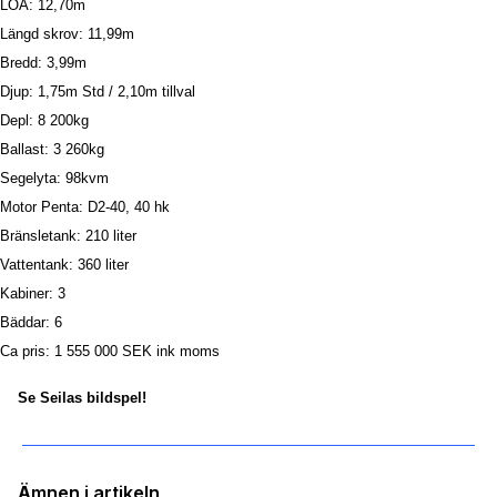
LOA:
12,70m
Längd skrov:
11,99m
Bredd:
3,99m
Djup:
1,75m Std / 2,10m tillval
Depl:
8 200kg
Ballast:
3 260kg
Segelyta:
98kvm
Motor Penta:
D2-40, 40 hk
Bränsletank:
210 liter
Vattentank:
360 liter
Kabiner:
3
Bäddar:
6
Ca pris:
1 555 000 SEK ink moms
Se Seilas bildspel!
Ämnen i artikeln