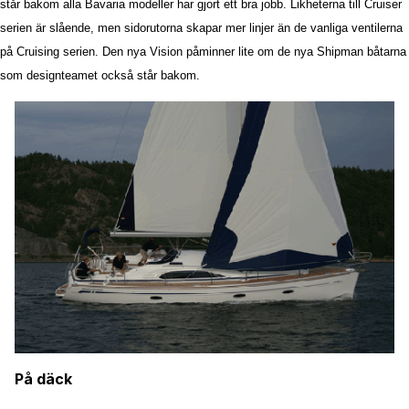
står bakom alla Bavaria modeller har gjort ett bra jobb. Likheterna till Cruiser
serien är slående, men sidorutorna skapar mer linjer än de vanliga ventilerna
på Cruising serien. Den nya Vision påminner lite om de nya Shipman båtarna
som designteamet också står bakom.
På däck