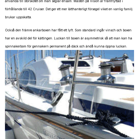
använda till storskotet om man seglar ensam. Masten på Vision är framflyttad i
förhållande till 42 Cruiser. Det ger ett mer lätthanterligt försegel viket en vanlig familj
brukar uppskatta.
Också den främre ankarboxen har fått ett lyft. Som standard ingår vinsch och boxen
har en avskild del för kättingen. Luckan till boxen är asymmetrisk så att man kan ha
spinnakerbom för gennakern permanent på däck och ändå kunna öppna luckan.