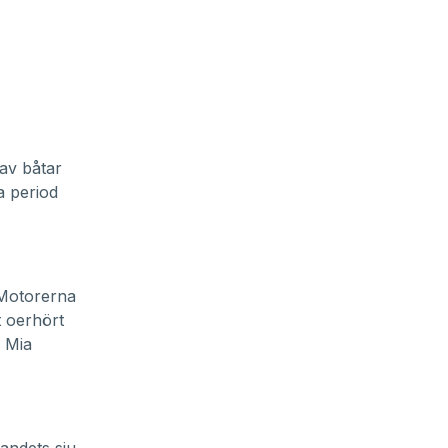
 av båtar
a period
. Motorerna
t oerhört
 Mia