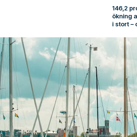
146,2 pr
ökning a
i stort –