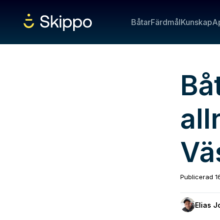
Båtar
Färdmål
Kunskap
A
Bå
all
Vä
Publicerad
1
Elias 