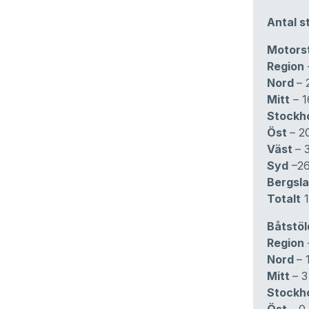
Antal s
Motors
Region
Nord
– 
Mitt
– 1
Stockh
Öst
– 2
Väst
– 
Syd
–26
Bergsl
Totalt
1
Båtstöl
Region
Nord
– 
Mitt
– 3
Stockh