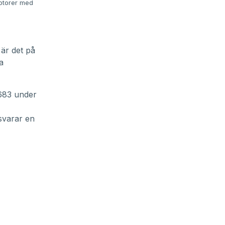
motorer med
 är det på
a
 683 under
tsvarar en