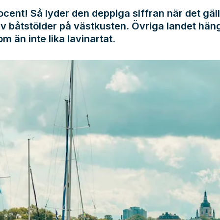
ocent! Så lyder den deppiga siffran när det gäl
v båtstölder på västkusten. Övriga landet hä
 om än inte lika lavinartat.