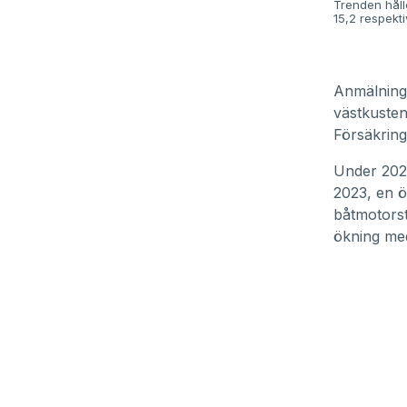
Trenden håll
15,2 respekt
Anmälninga
västkusten
Försäkring
Under 2024
2023, en ö
båtmotorst
ökning med