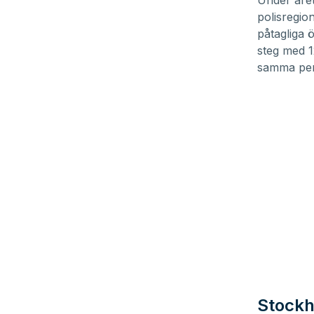
Under året
polisregio
påtagliga 
steg med 1
samma per
Stockh