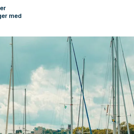
ler
nger med