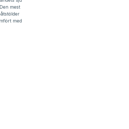
landets sju
. Den mest
åtstölder
ämfört med