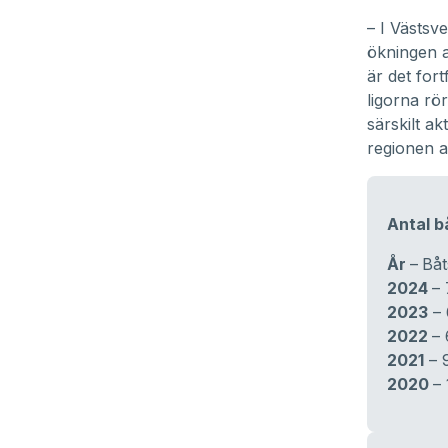
– I Västsve
ökningen av
är det for
ligorna rö
särskilt a
regionen a
Antal b
År
–
Båt
2024
– 
2023
– 
2022
– 
2021
– 
2020
–