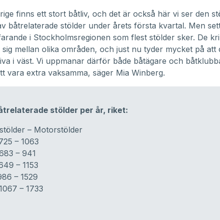
rige finns ett stort båtliv, och det är också här vi ser den st
 båtrelaterade stölder under årets första kvartal. Men sett t
tfarande i Stockholmsregionen som flest stölder sker. De kri
r sig mellan olika områden, och just nu tyder mycket på att 
ktiva i väst. Vi uppmanar därför både båtägare och båtklubba
tt vara extra vaksamma, säger Mia Winberg.
åtrelaterade stölder per år, riket:
stölder – Motorstölder
725 – 1063
683 – 941
649 – 1153
986 – 1529
 1067 – 1733