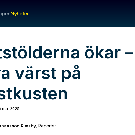
ppen
Nyheter
tstölderna ökar –
ra värst på
stkusten
6 maj 2025
Johansson Rimsby
,
Reporter