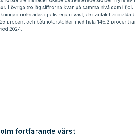
s första tre månader ökade båtrelaterade stölder i fyra av 
ner. I övriga tre låg siffrorna kvar på samma nivå som i fjol
ökningen noterades i polisregion Väst, där antalet anmälda b
25 procent och båtmotorstölder med hela 146,2 procent j
iod 2024.
olm fortfarande värst