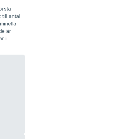
örsta
ill antal
minella
de är
r i