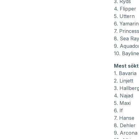
3. Ryds
4. Flipper
5. Uttern
6. Yamarin
7. Princes
8. Sea Ra
9. Aquado
10. Bayline
Mest sökt
1. Bavaria
2. Linjett
3. Hallber
4. Najad
5. Maxi
6. If
7. Hanse
8. Dehler
9. Arcona