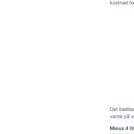
kostnad fö
Det bäddar 
vänta på v
Minus 4 0