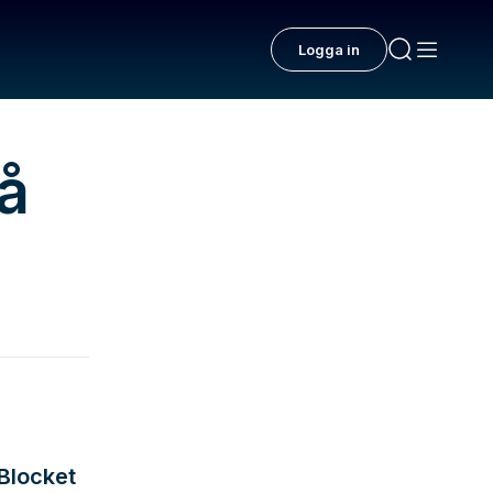
Logga in
lå
 Blocket