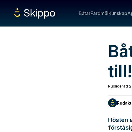
Båtar
Färdmål
Kunskap
A
Båt
till
Publicerad
2
Redakt
Hösten är
förståsi