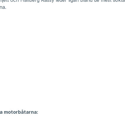
injett och Hallberg Rassy leder ligan bland de mest sökta
na.
a motorbåtarna: