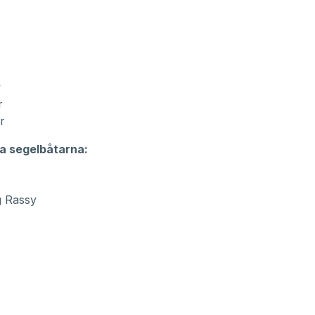
s
y
r
r
a segelbåtarna:
g Rassy