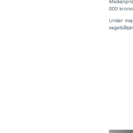
Medianpri
000 kronor
Under maj
segelbåtjä