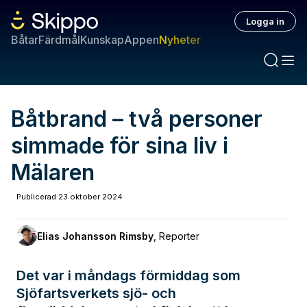
Logga in
Båtar
Färdmål
Kunskap
Appen
Nyheter
Båtbrand – två personer
simmade för sina liv i
Mälaren
Publicerad
23 oktober 2024
Elias Johansson Rimsby
,
Reporter
Det var i måndags förmiddag som
Sjöfartsverkets sjö- och