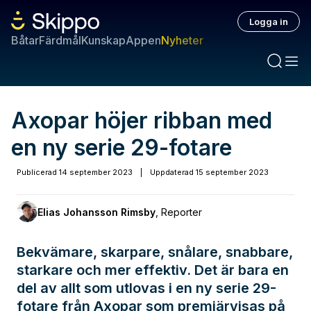
Logga in
Båtar
Färdmål
Kunskap
Appen
Nyheter
Axopar höjer ribban med
en ny serie 29-fotare
Publicerad
14 september 2023
|
Uppdaterad
15 september 2023
Elias Johansson Rimsby
,
Reporter
Bekvämare, skarpare, snålare, snabbare,
starkare och mer effektiv. Det är bara en
del av allt som utlovas i en ny serie 29-
fotare från Axopar som premiärvisas på