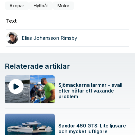
Axopar
Hyttbåt
Motor
Text
Elias Johansson Rimsby
Relaterade artiklar
Sjömackarna larmar – svall
efter båtar ett växande
problem
Saxdor 460 GTS: Lite ljusare
och mycket luftigare