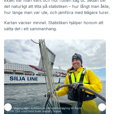
exakt var man varit och hur rutten såg ut. Sedan blir
det naturligt att titta på statistiken – hur långt man åkte,
hur länge man var ute, och jämföra med tidigare turer.
Kartan väcker minnet. Statistiken hjälper honom att
sätta det i ett sammanhang.
Från Magnus egen kamerarulle – en sommarsegling till Åland
Frå
2024. Och visst finns turen sparad i Skippo.
1/5
2024