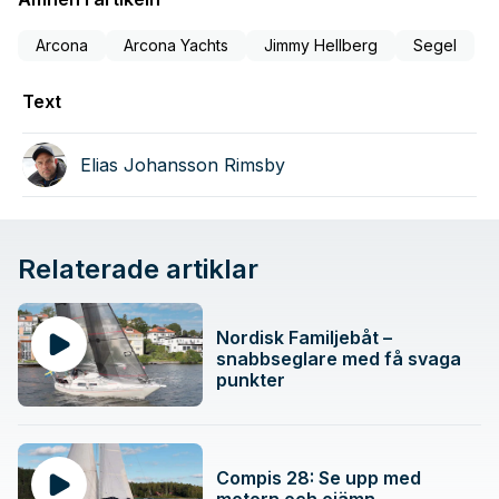
Arcona
Arcona Yachts
Jimmy Hellberg
Segel
Text
Elias Johansson Rimsby
Relaterade artiklar
Nordisk Familjebåt –
snabbseglare med få svaga
punkter
Compis 28: Se upp med