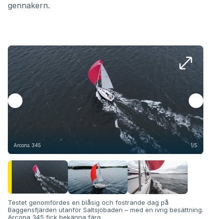
gennakern.
Arcona 345
1/5
Arc
Testet genomfördes en blåsig och fostrande dag på
Baggensfjärden utanför Saltsjöbaden – med en ivrig besättning.
Arcona 345 fick bekänna färg.