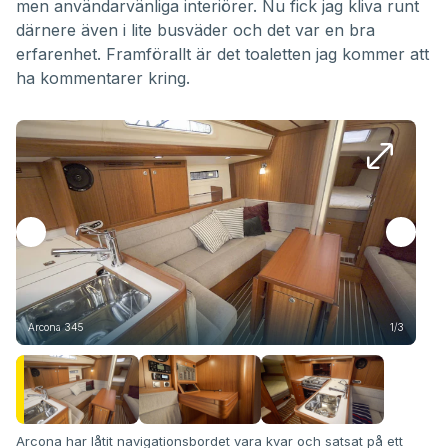
men användarvänliga interiörer. Nu fick jag kliva runt
därnere även i lite busväder och det var en bra
erfarenhet. Framförallt är det toaletten jag kommer att
ha kommentarer kring.
Arcona 345
1/3
Arc
Arcona har låtit navigationsbordet vara kvar och satsat på ett