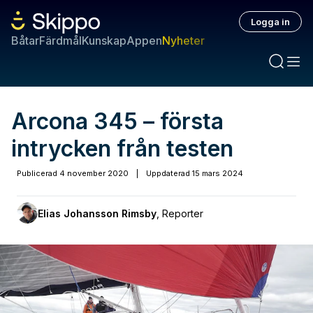
Logga in
Båtar
Färdmål
Kunskap
Appen
Nyheter
Arcona 345 – första
intrycken från testen
Publicerad
4 november 2020
|
Uppdaterad
15 mars 2024
Elias Johansson Rimsby
,
Reporter