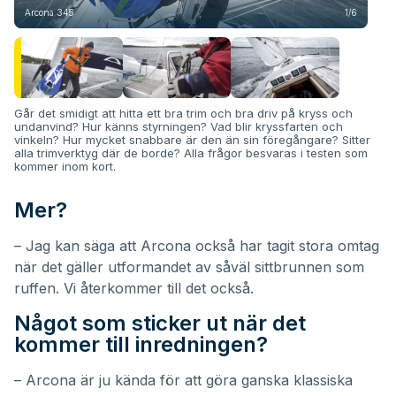
Arcona 345
1/6
Arc
Går det smidigt att hitta ett bra trim och bra driv på kryss och
undanvind? Hur känns styrningen? Vad blir kryssfarten och
vinkeln? Hur mycket snabbare är den än sin föregångare? Sitter
alla trimverktyg där de borde? Alla frågor besvaras i testen som
kommer inom kort.
Mer?
– Jag kan säga att Arcona också har tagit stora omtag
när det gäller utformandet av såväl sittbrunnen som
ruffen. Vi återkommer till det också.
Något som sticker ut när det
kommer till inredningen?
– Arcona är ju kända för att göra ganska klassiska