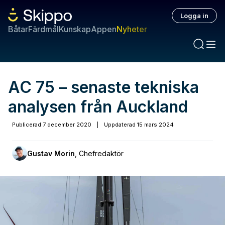
Logga in
Båtar
Färdmål
Kunskap
Appen
Nyheter
AC 75 – senaste tekniska
analysen från Auckland
Publicerad
7 december 2020
|
Uppdaterad
15 mars 2024
Gustav Morin
,
Chefredaktör