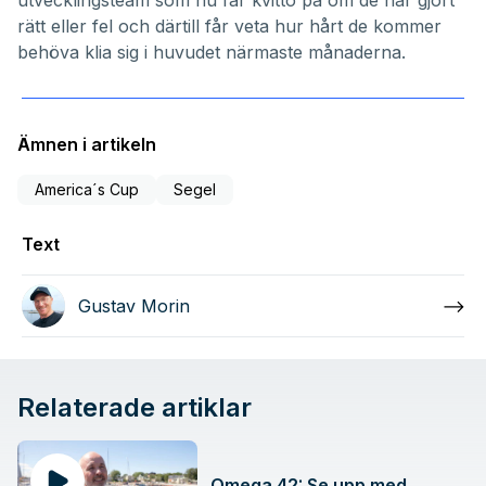
utvecklingsteam som nu får kvitto på om de har gjort
rätt eller fel och därtill får veta hur hårt de kommer
behöva klia sig i huvudet närmaste månaderna.
Ämnen i artikeln
America´s Cup
Segel
Text
Gustav Morin
Relaterade artiklar
Omega 42: Se upp med