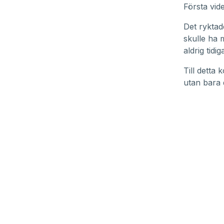
Första vi
Det ryktad
skulle ha 
aldrig tidi
Till detta
utan bara 