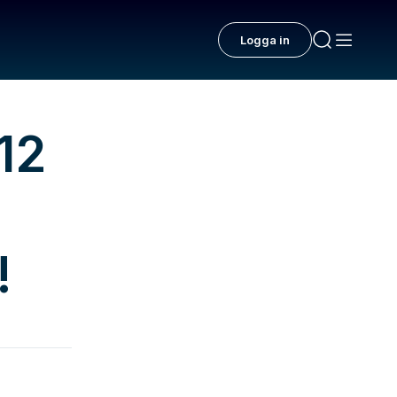
Logga in
12
!