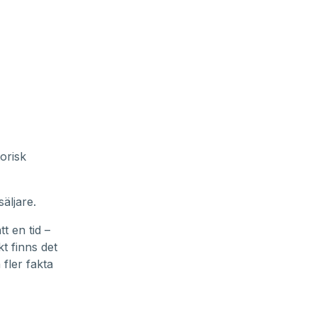
torisk
äljare.
t en tid –
kt finns det
 fler fakta