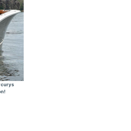
rcurys
on!