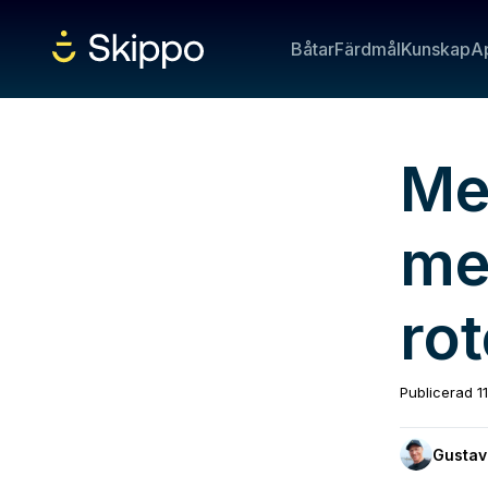
Båtar
Färdmål
Kunskap
A
Me
me
ro
Publicerad
1
Gustav