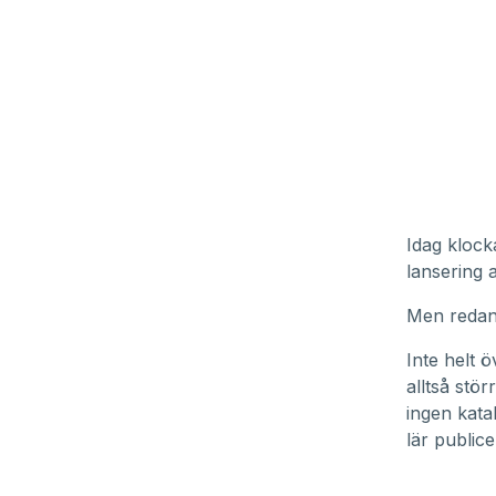
Idag klock
lansering 
Men redan 
Inte helt 
alltså stör
ingen kata
lär public