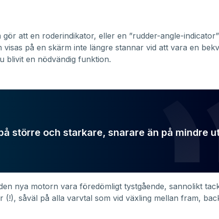
gör att en roderindikator, eller en ”rudder-angle-indicator
m visas på en skärm inte längre stannar vid att vara en bek
u blivit en nödvändig funktion.
på större och starkare, snarare än på mindre u
 den nya motorn vara föredömligt tystgående, sannolikt tac
ar (!), såväl på alla varvtal som vid växling mellan fram, ba