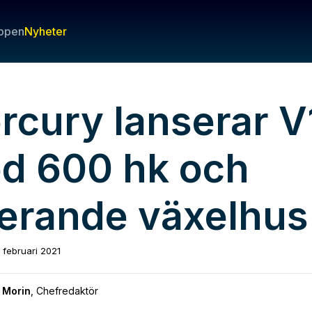
ppen
Nyheter
rcury lanserar V
d 600 hk och
terande växelhus
1 februari 2021
 Morin
,
Chefredaktör