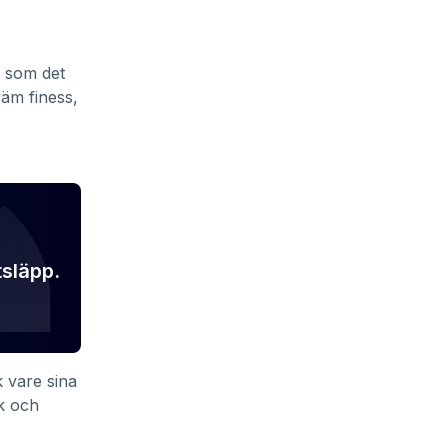
” som det
väm finess,
tsläpp.
k vare sina
ck och