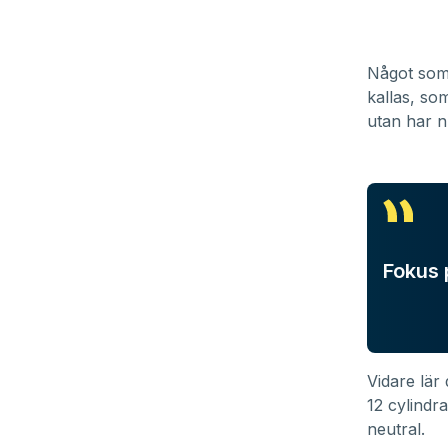
Något som 
kallas, so
utan har n
Fokus 
Vidare lär
12 cylindr
neutral.