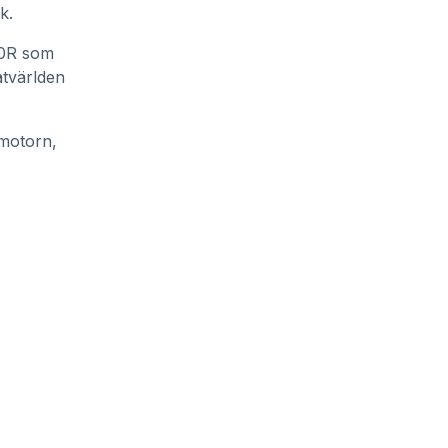
k.
0R
som
åtvärlden
 motorn,