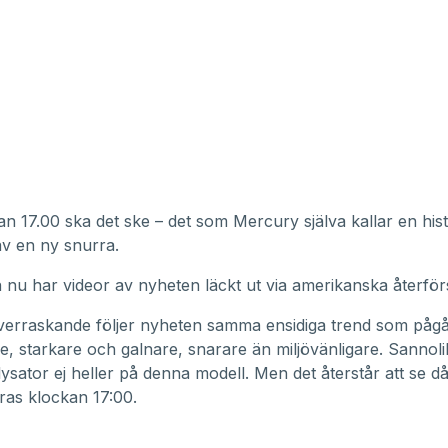
an 17.00 ska det ske – det som
Mercury
själva kallar en his
av en ny snurra.
nu har videor av nyheten läckt ut via amerikanska återförs
överraskande följer nyheten samma ensidiga trend som pågåt
re, starkare och galnare, snarare än miljövänligare. Sannoli
lysator ej heller på denna modell. Men det återstår att se då
eras klockan 17:00.