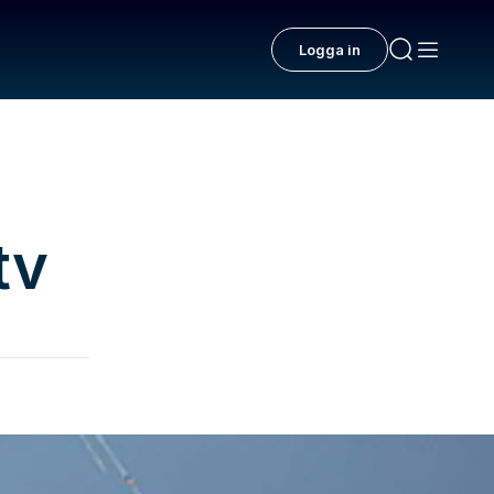
Logga in
tv