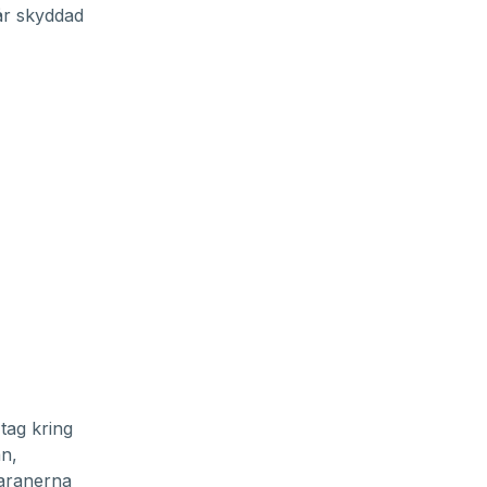
år skyddad
 tag kring
an,
maranerna