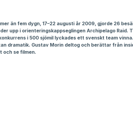
e mer än fem dygn, 17–22 augusti år 2009, gjorde 26 besä
nder upp i orienteringskappseglingen Archipelago Raid. T
konkurrens i 500 sjömil lyckades ett svenskt team vinna
tan dramatik. Gustav Morin deltog och berättar från insi
t och se filmen.