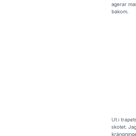
agerar man
bakom.
Ut i trapet
skotet. Ja
krängninge