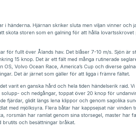
ar i händerna. Hjärnan skriker sluta men viljan vinner och j
att skota storen som en galning för att hålla lovartsskrovet 
dar för fullt över Ålands hav. Det blåser 7-10 m/s. Sjön är s
mkring 15 knop. Det är ett fält med många rutinerade segla
ån OS, Volvo Ocean Race, America’s Cup och diverse galna
ngar. Det är järnet som gäller för att ligga i främre fältet.
r det varit en ganska hård och hela tiden händelserik raid. Vi
a solupp- och nedgångar, toppat över 20 knop för undanvi
de fjärdar, glidit längs lena klippor och genom sagolika su
lat med mjölksyra. Flera båtar har kappsejsat när vinden t
ka, rorsmän har ramlat genom sina storsegel, master har fall
 brutits och besättningar bråkat.