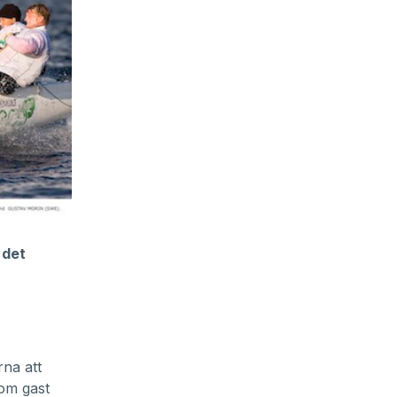
 det
rna att
Som gast