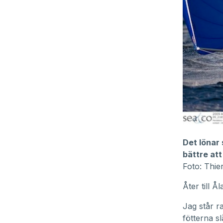
Det lönar s
bättre att
Foto: Thie
Åter till Å
Jag står r
fötterna s