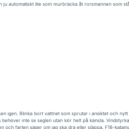
 ju automatiskt lite som murbräcka åt rorsmannen som st
sen igen. Blinka bort vattnet som sprutar i ansiktet och nytt
g behöver inte se seglen utan kör helt på känsla. Vindstyrk
n och farten säger om jag ska dra eller släppa. F18-kata