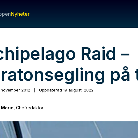
ppen
Nyheter
chipelago Raid –
ratonsegling på 
 november 2012
|
Uppdaterad
19 augusti 2022
 Morin
,
Chefredaktör