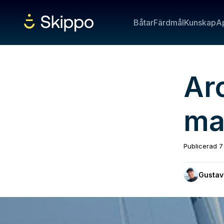
Båtar
Färdmål
Kunskap
A
Ar
ma
Publicerad
7
Gustav