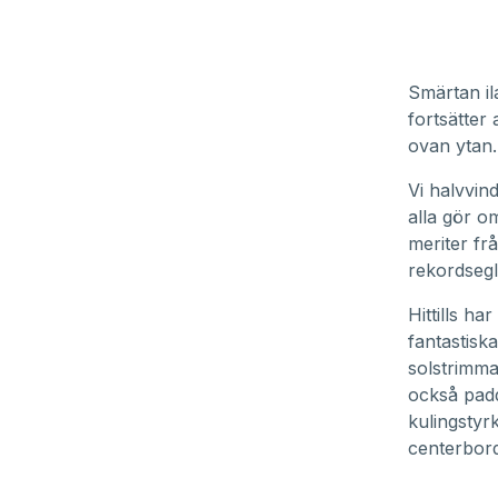
Smärtan il
fortsätter 
ovan ytan.
Vi halvvin
alla gör o
meriter fr
rekordsegli
Hittills ha
fantastisk
solstrimma
också padd
kulingstyr
centerbord