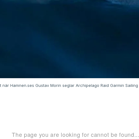
et när Hamnen.ses Gustav Morin seglar Archipelago Raid Garmin Sailing