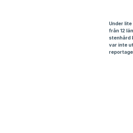
Under lit
från 12 lä
stenhård 
var inte u
reportage