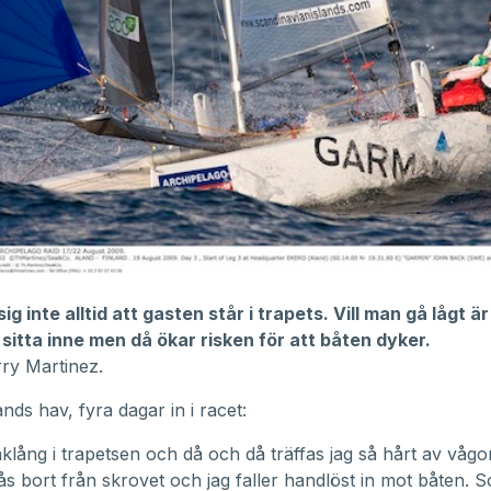
ig inte alltid att gasten står i trapets. Vill man gå lågt är
 sitta inne men då ökar risken för att båten dyker.
rry Martinez.
lands hav, fyra dagar in i racet:
aklång i trapetsen och då och då träffas jag så hårt av vågo
lås bort från skrovet och jag faller handlöst in mot båten. 