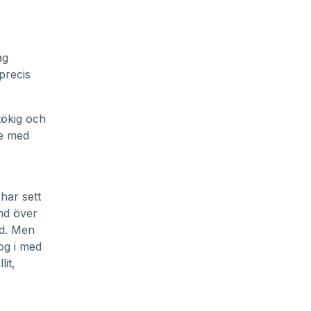
ag
precis
tökig och
re med
 har sett
nd över
nd. Men
og i med
it,