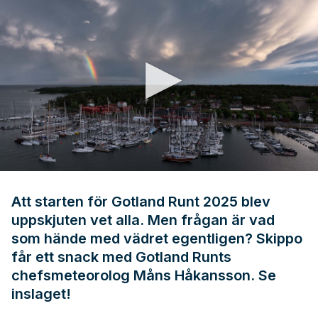
0
seconds
of
Att starten för Gotland Runt 2025 blev
5
uppskjuten vet alla. Men frågan är vad
minutes,
55
som hände med vädret egentligen? Skippo
seconds
får ett snack med Gotland Runts
chefsmeteorolog Måns Håkansson. Se
inslaget!