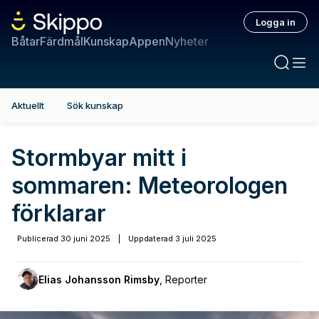
Logga in
Båtar
Färdmål
Kunskap
Appen
Nyheter
Aktuellt
Sök kunskap
Stormbyar mitt i
sommaren: Meteorologen
förklarar
Publicerad
30 juni 2025
|
Uppdaterad
3 juli 2025
Elias Johansson Rimsby
,
Reporter