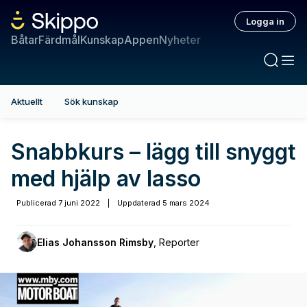
Logga in
Båtar
Färdmål
Kunskap
Appen
Nyheter
Aktuellt
Sök kunskap
Snabbkurs – lägg till snyggt
med hjälp av lasso
Publicerad
7 juni 2022
|
Uppdaterad
5 mars 2024
Elias Johansson Rimsby
,
Reporter