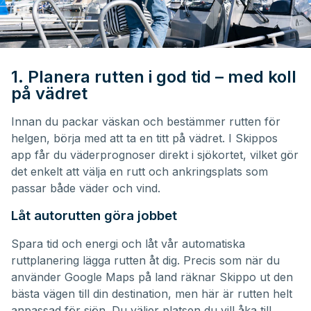
1. Planera rutten i god tid – med koll
på vädret
Innan du packar väskan och bestämmer rutten för
helgen, börja med att ta en titt på vädret. I
Skippos
app
får du väderprognoser direkt i sjökortet, vilket gör
det enkelt att välja en rutt och ankringsplats som
passar både väder och vind.
Låt autorutten göra jobbet
Spara tid och energi och låt vår
automatiska
ruttplanering
lägga rutten åt dig. Precis som när du
använder Google Maps på land räknar Skippo ut den
bästa vägen till din destination, men här är rutten helt
anpassad för sjön. Du väljer platsen du vill åka till,