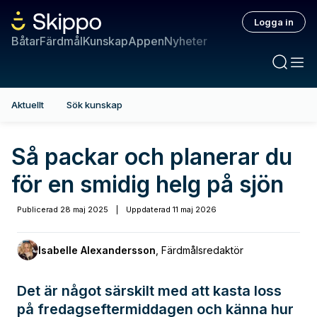
Logga in
Båtar
Färdmål
Kunskap
Appen
Nyheter
Aktuellt
Sök kunskap
Så packar och planerar du
för en smidig helg på sjön
Publicerad
28 maj 2025
|
Uppdaterad
11 maj 2026
Isabelle Alexandersson
,
Färdmålsredaktör
Det är något särskilt med att kasta loss
på fredagseftermiddagen och känna hur