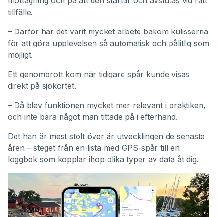
mottagning och på att den startar och avslutas vid rätt
tillfälle.
– Därför har det varit mycket arbete bakom kulisserna
för att göra upplevelsen så automatisk och pålitlig som
möjligt.
Ett genombrott kom när tidigare spår kunde visas
direkt på sjökortet.
– Då blev funktionen mycket mer relevant i praktiken,
och inte bara något man tittade på i efterhand.
Det han är mest stolt över är utvecklingen de senaste
åren – steget från en lista med GPS-spår till en
loggbok som kopplar ihop olika typer av data åt dig.