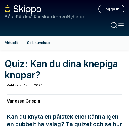
Logga in
Båtar
Färdmål
Kunskap
Appen
Nyheter
Aktuellt
Sök kunskap
Quiz: Kan du dina knepiga
knopar?
Publicerad
12 juli 2024
Vanessa Crispin
Kan du knyta en pålstek eller känna igen
en dubbelt halvslag? Ta quizet och se hur