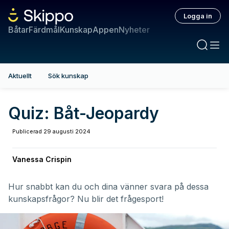
Logga in
Båtar
Färdmål
Kunskap
Appen
Nyheter
Aktuellt
Sök kunskap
Quiz: Båt-Jeopardy
Publicerad
29 augusti 2024
Vanessa Crispin
Hur snabbt kan du och dina vänner svara på dessa
kunskapsfrågor? Nu blir det frågesport!