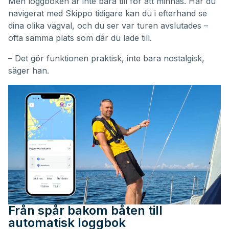
Men loggboken är inte bara till för att minnas. Har du
navigerat med Skippo tidigare kan du i efterhand se
dina olika vägval, och du ser var turen avslutades –
ofta samma plats som där du lade till.
– Det gör funktionen praktisk, inte bara nostalgisk,
säger han.
Från spår bakom båten till
automatisk loggbok