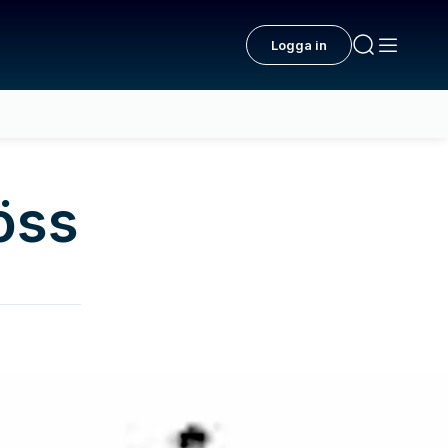
Logga in
jöss