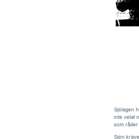
Sjölagen h
inte velat 
som råder t
Sjön kräve