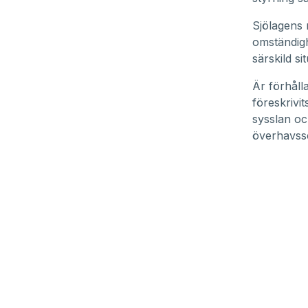
Sjölagens 
omständigh
särskild si
Är förhåll
föreskrivit
sysslan oc
överhavsse