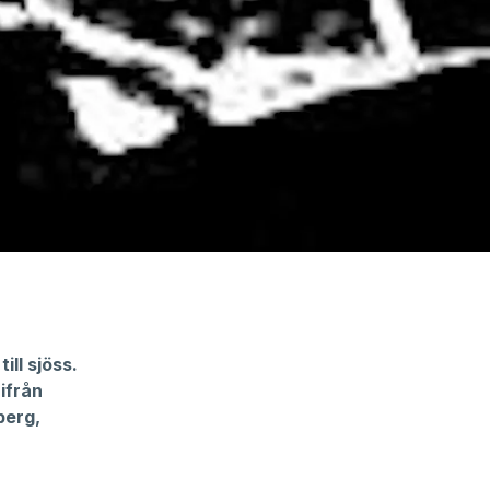
ill sjöss.
ifrån
berg,