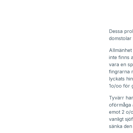
Dessa prob
domstolar s
Allmänhet 
inte finns
vara en spr
fingrarna 
lyckats hi
1o/oo för g
Tyvärr har
oförmåga a
emot 2 o/
vanligt sjö
sänka den 