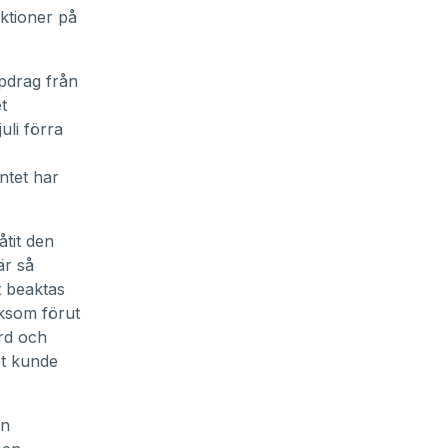
nktioner på
pdrag från
t
uli förra
ntet har
åtit den
är så
t beaktas
iksom förut
rd och
et kunde
ån