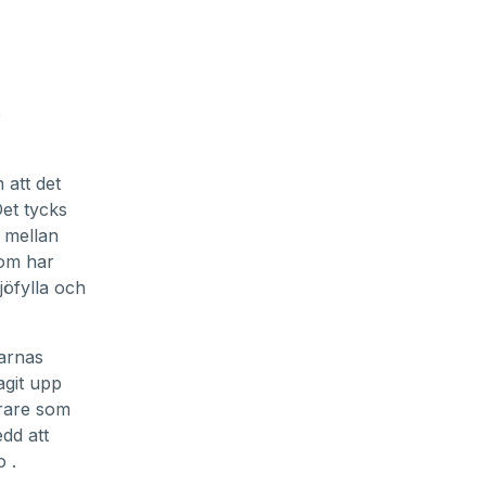
e
 att det
Det tycks
e mellan
som har
jöfylla och
larnas
agit upp
rare som
edd att
 .