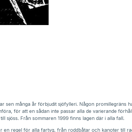
ar sen många år förbjudit sjöfylleri. Någon promillegräns 
införa, för att en sådan inte passar alla de varierande förhå
ill sjöss. Från sommaren 1999 finns lagen där i alla fall.
r en regel för alla fartyg, från roddbåtar och kanoter till r