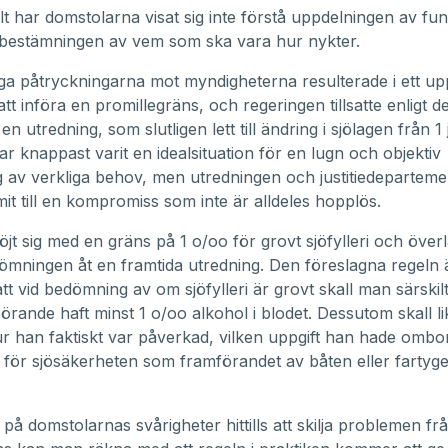
lt har domstolarna visat sig inte förstå uppdelningen av fu
 bestämningen av vem som ska vara hur nykter.
a påtryckningarna mot myndigheterna resulterade i ett up
tt införa en promillegräns, och regeringen tillsatte enligt de
n utredning, som slutligen lett till ändring i sjölagen från 1 j
ar knappast varit en idealsituation för en lugn och objektiv
av verkliga behov, men utredningen och justitiedeparteme
t till en kompromiss som inte är alldeles hopplös.
jt sig med en gräns på 1 o/oo för grovt sjöfylleri och överl
ömningen åt en framtida utredning. Den föreslagna regeln 
tt vid bedömning av om sjöfylleri är grovt skall man särskil
rande haft minst 1 o/oo alkohol i blodet. Dessutom skall l
r han faktiskt var påverkad, vilken uppgift han hade ombo
a för sjösäkerheten som framförandet av båten eller fartyg
på domstolarnas svårigheter hittills att skilja problemen fr