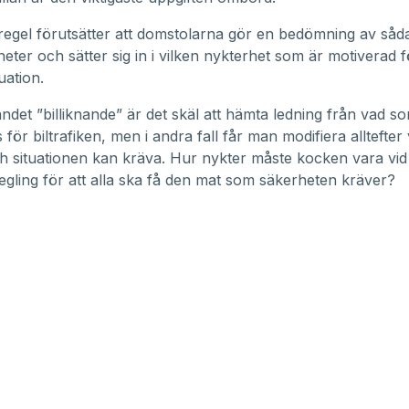
regel förutsätter att domstolarna gör en bedömning av såd
eter och sätter sig in i vilken nykterhet som är motiverad f
tuation.
andet ”billiknande” är det skäl att hämta ledning från vad s
s för biltrafiken, men i andra fall får man modifiera alltefter
h situationen kan kräva. Hur nykter måste kocken vara vid
gling för att alla ska få den mat som säkerheten kräver?