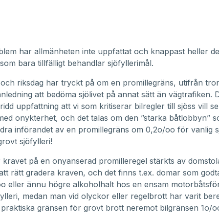
lem har allmänheten inte uppfattat och knappast heller d
om bara tillfälligt behandlar sjöfyllerimål.
och riksdag har tryckt på om en promillegräns, utifrån tron
 anledning att bedöma sjölivet på annat sätt än vägtrafiken. 
idd uppfattning att vi som kritiserar bilregler till sjöss vill s
med onykterhet, och det talas om den ”starka båtlobbyn” 
ndra införandet av en promillegräns om 0,2o/oo för vanlig s
rovt sjöfylleri!
 kravet på en onyanserad promilleregel stärkts av domsto
tt rätt gradera kraven, och det finns t.ex. domar som godt
oo eller ännu högre alkoholhalt hos en ensam motorbåtsfö
fylleri, medan man vid olyckor eller regelbrott har varit ber
praktiska gränsen för grovt brott neremot bilgränsen 1o/oo