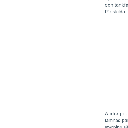
och tankfa
för skilda 
Andra prob
lämnas par
styrning s