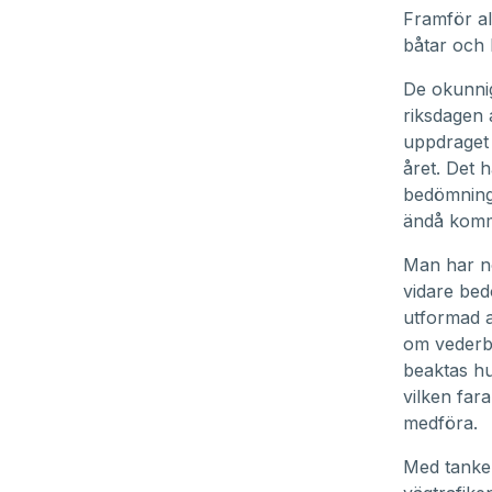
Framför al
båtar och
De okunnig
riksdagen a
uppdraget e
året. Det h
bedömning 
ändå kommi
Man har nö
vidare bed
utformad a
om vederbö
beaktas hu
vilken far
medföra.
Med tanke 