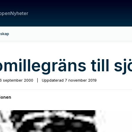
ppen
Nyheter
nskap
millegräns till s
6 september 2000
|
Uppdaterad
7 november 2019
ionen