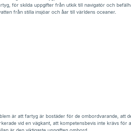
rtyg, för skilda uppgifter från utkik till navigatör och befä
vatten från stilla insjöar och åar till världens oceaner.
lem är att fartyg är bostäder för de ombordvarande, att de
kerade vid en vägkant, att kompetensbevis inte krävs för al
ällan är den viktigaste uppgiften ombord.