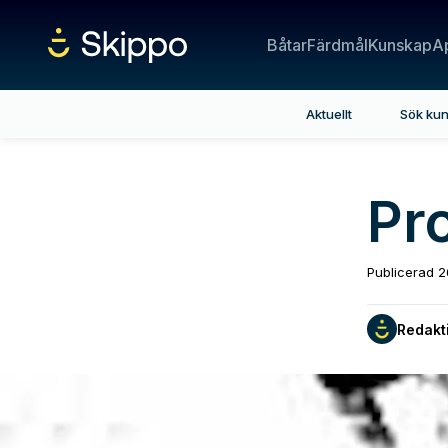
Båtar
Färdmål
Kunskap
A
Aktuellt
Sök ku
Pro
Publicerad
2
Redakt