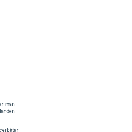
har man
llanden
acerbåtar