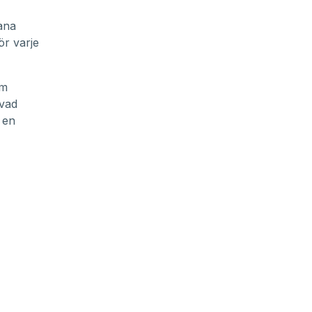
ana
ör varje
om
 vad
 en