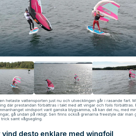
en hetaste vattensporten just nu och utvecklingen går i rasande fart. Ma
g där prestandan förbättras i takt med att vingar och foils förbättras. 
ammanhanget vindsport varit ganska blygsamma, så kan det nu, med mi
ingar, gå undan på riktigt. Sen finns också grenarna freestyle där man g
 trick samt vågsegling.
 vind desto enklare med wingfoil