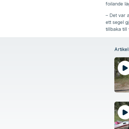
foilande l
– Det var a
ett segel g
tillbaka ti
Artikel