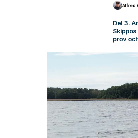
Alfred 
Del 3. Ä
Skippos 
prov oc