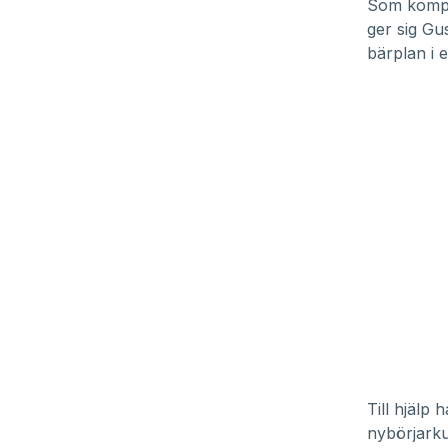
Som komple
ger sig Gu
bärplan i 
Till hjälp
nybörjarku