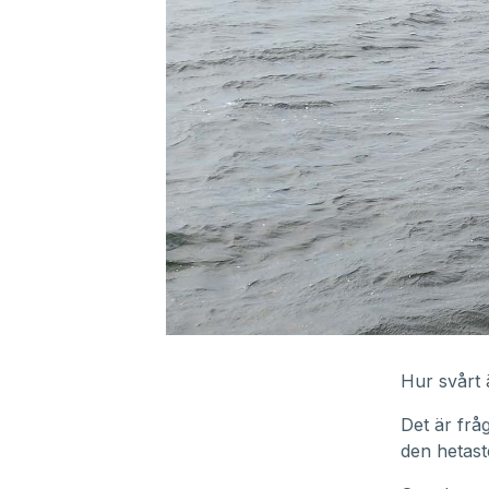
0
seconds
of
Hur svårt 
6
minutes,
Det är frå
34
seconds
Volume
den hetast
90%