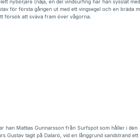
tt nybörjare (nåja, en del vindsurfing har han sysslat med
stav för första gången ut med ett vingsegel och en bräda 
ett försök att sväva fram över vågorna.
 har han Mattias Gunnarsson från
Surfspot
som håller i den
rs Gustav tagit på Dalarö, vid en långgrund sandstrand ett 