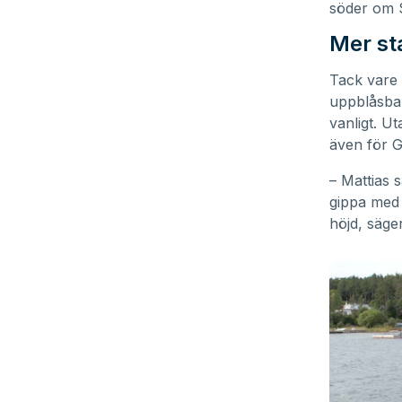
söder om 
Mer st
Tack vare 
uppblåsbar
vanligt. Ut
även för G
– Mattias 
gippa med 
höjd, säge