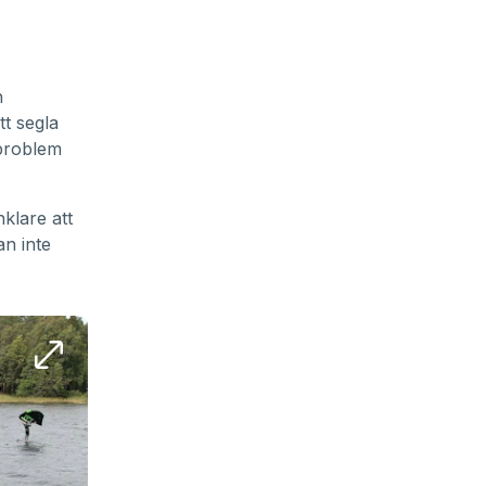
n
tt segla
 problem
klare att
an inte