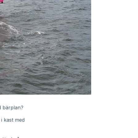
d bärplan?
 i kast med