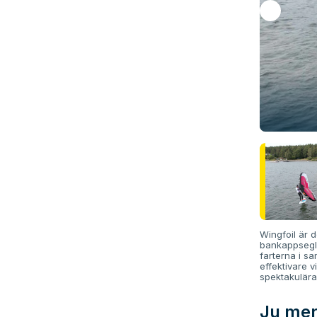
Wingfoil är d
bankappseglin
farterna i s
effektivare v
spektakulära
Ju mer