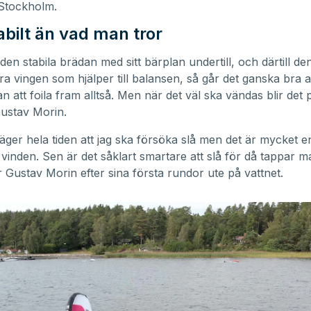
Stockholm.
abilt än vad man tror
den stabila brädan med sitt bärplan undertill, och därtill de
a vingen som hjälper till balansen, så går det ganska bra a
an att foila fram alltså. Men när det väl ska vändas blir det
ustav Morin.
säger hela tiden att jag ska försöka slå men det är mycket en
vinden. Sen är det såklart smartare att slå för då tappar m
r Gustav Morin efter sina första rundor ute på vattnet.