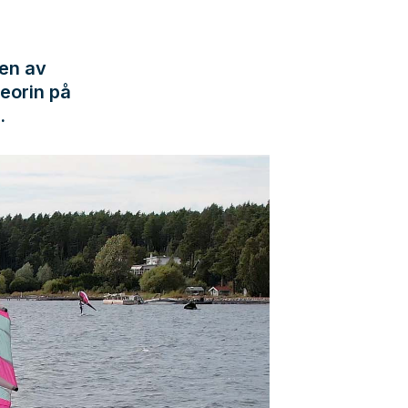
len av
teorin på
.