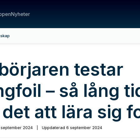
ppen
Nyheter
nskap
börjaren testar
gfoil – så lång ti
 det att lära sig f
 september 2024
|
Uppdaterad
6 september 2024