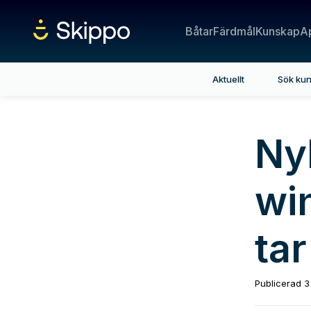
Båtar
Färdmål
Kunskap
A
Aktuellt
Sök ku
Ny
win
tar
Publicerad
3