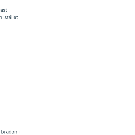
nast
 istället
 brädan i