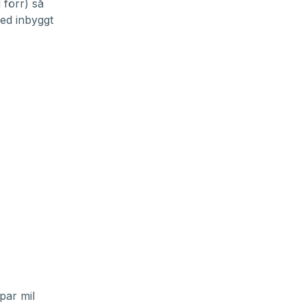
 förr) så
med inbyggt
par mil