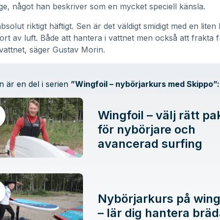
äge, något han beskriver som en mycket speciell känsla.
bsolut riktigt häftigt. Sen är det väldigt smidigt med en lite
jort av luft. Både att hantera i vattnet men också att frakta
ll vattnet, säger Gustav Morin.
n är en del i serien
”
Wingfoil – nybörjarkurs med Skippo
”:
Wingfoil – välj rätt pa
för nybörjare och
avancerad surfing
Nybörjarkurs på wing
– lär dig hantera brä