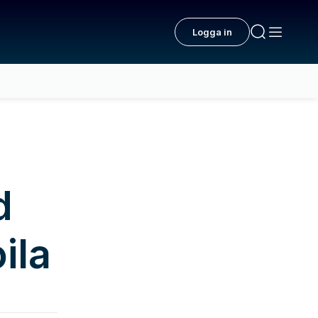
Logga in
d
oila