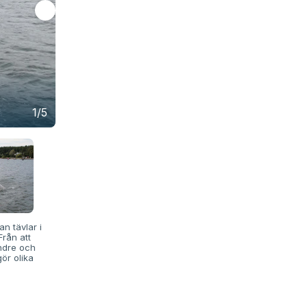
1/5
n tävlar i
Från att
ndre och
ör olika