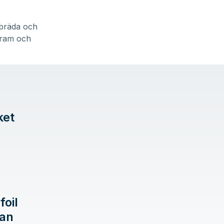
n bräda och
 fram och
ket
foil
dan