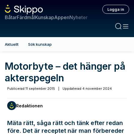
Logga in
Båtar
Färdmål
Kunskap
Appen
Nyheter
Aktuellt
Sök kunskap
Motorbyte – det hänger på
akterspegeln
Publicerad
11 september 2015
|
Uppdaterad
4 november 2024
Redaktionen
Mäta rätt, såga rätt och tänk efter redan
före. Det är receptet när man förbereder