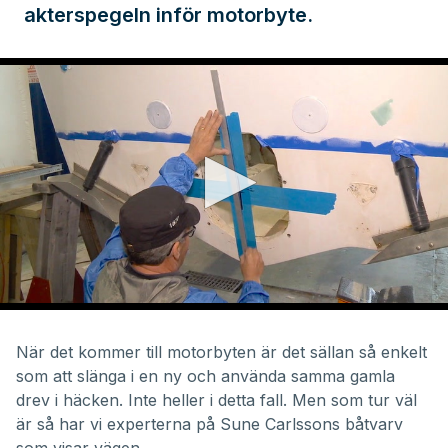
akterspegeln inför motorbyte.
0
seconds
of
När det kommer till motorbyten är det sällan så enkelt
5
som att slänga i en ny och använda samma gamla
minutes,
44
drev i häcken. Inte heller i detta fall. Men som tur väl
seconds
är så har vi experterna på Sune Carlssons båtvarv