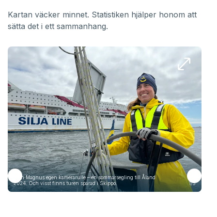
Kartan väcker minnet. Statistiken hjälper honom att
sätta det i ett sammanhang.
Från Magnus egen kamerarulle – en sommarsegling till Åland
Frå
2024. Och visst finns turen sparad i Skippo.
1/5
2024