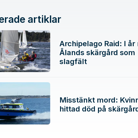
erade artiklar
Archipelago Raid: I å
Ålands skärgård som
slagfält
Misstänkt mord: Kvin
hittad död på skärgår