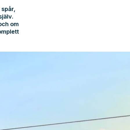
 spår,
jälv.
 och om
omplett