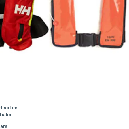
t vid en
lbaka.
bara