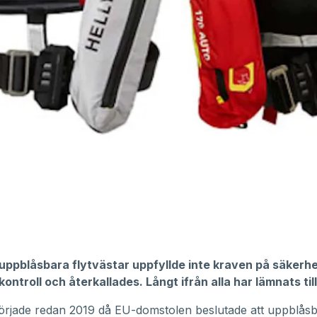
 uppblåsbara flytvästar uppfyllde inte kraven på säkerhe
ntroll och återkallades. Långt ifrån alla har lämnats til
örjade redan 2019 då EU-domstolen beslutade att uppblås