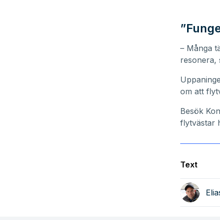
”Funge
– Många tä
resonera, 
Uppaningen
om att flyt
Besök
Kon
flytvästar 
Text
Eli