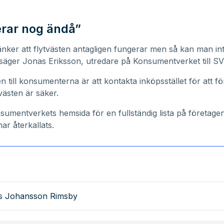
rar nog ändå”
nker att flytvästen antagligen fungerar men så kan man in
säger Jonas Eriksson, utredare på Konsumentverket till S
 till konsumenterna är att kontakta inköpsstället för att fö
västen är säker.
sumentverkets hemsida
för en fullständig lista på företage
har återkallats.
as Johansson Rimsby