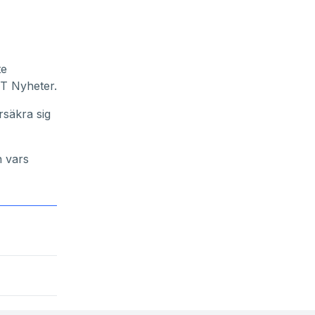
te
VT Nyheter.
rsäkra sig
n vars