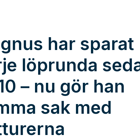
gnus har sparat
rje löprunda sed
10 – nu gör han
mma sak med
tturerna