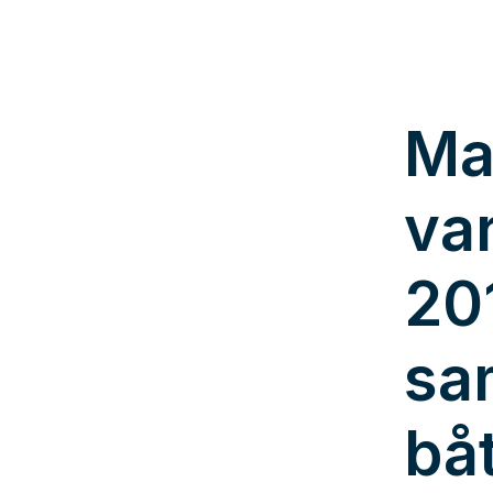
Ma
va
20
sa
bå