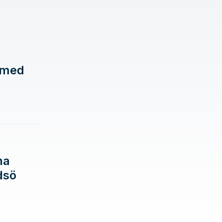
r med
na
dsö