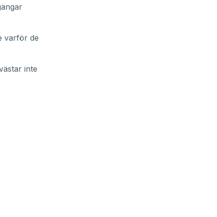
gängar
ge varför de
ästar inte