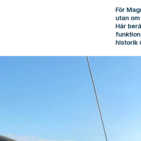
För Magn
utan om 
Här berä
funktion
historik 