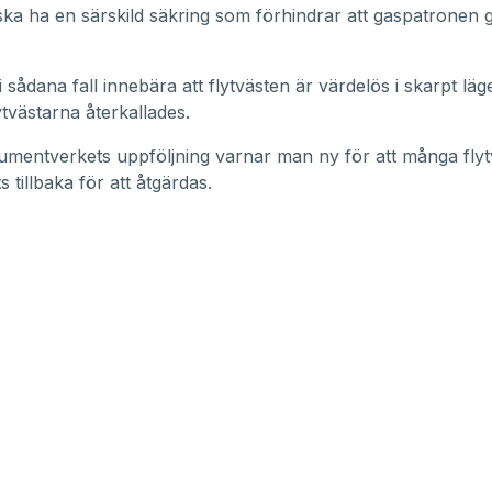
 ska ha en särskild säkring som förhindrar att gaspatronen 
i sådana fall innebära att flytvästen är värdelös i skarpt lä
ytvästarna återkallades.
umentverkets uppföljning varnar man ny för att många flytv
 tillbaka för att åtgärdas.