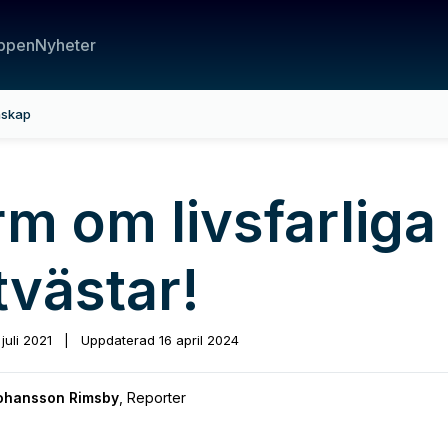
ppen
Nyheter
nskap
rm om livsfarliga
tvästar!
 juli 2021
|
Uppdaterad
16 april 2024
Johansson Rimsby
,
Reporter