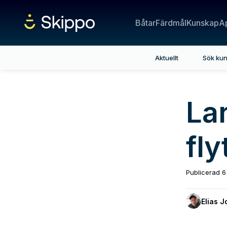
Båtar
Färdmål
Kunskap
A
Aktuellt
Sök ku
La
fly
Publicerad
6
Elias 