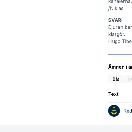
kanalerna?
/Niklas
SVAR:
Djuren beh
klargör.
Hugo Tibe
Ämnen i ar
Båt
H
Text
Red