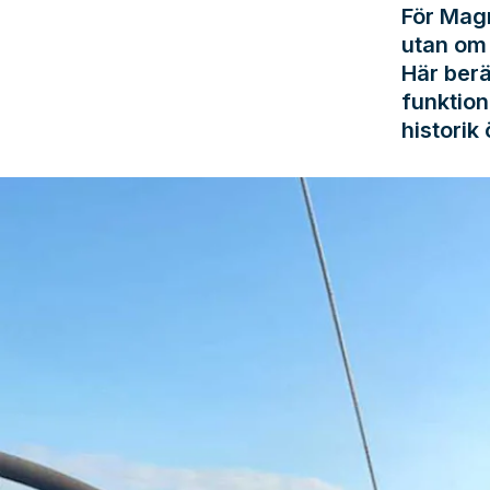
För Magn
utan om 
Här berä
funktion
historik 