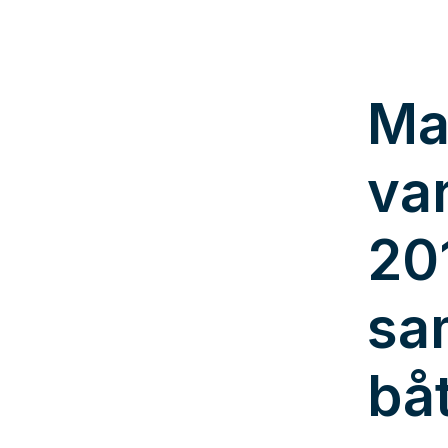
Ma
va
20
sa
bå