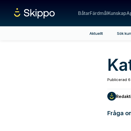
Båtar
Färdmål
Kunskap
A
Aktuellt
Sök ku
Kat
Publicerad
6
Redakt
Fråga om