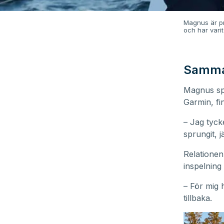
Magnus är pr
och har vari
Samma
Magnus spr
Garmin, fi
– Jag tycke
sprungit, 
Relationen
inspelning
– För mig 
tillbaka.