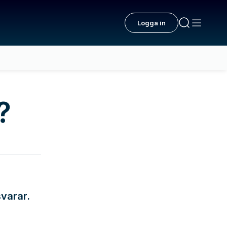
Logga in
?
svarar.