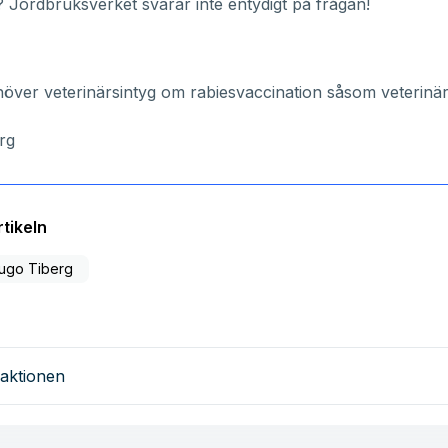
 Jordbruksverket svarar inte entydigt på frågan!
över veterinärsintyg om rabiesvaccination såsom veterinä
rg
tikeln
ugo Tiberg
aktionen