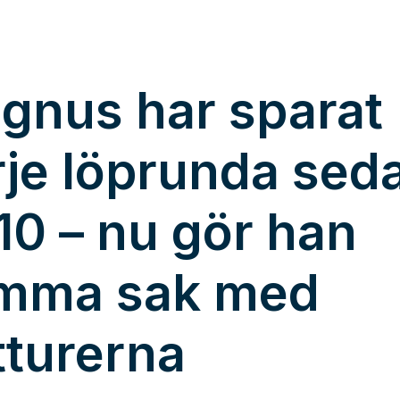
gnus har sparat
rje löprunda sed
10 – nu gör han
mma sak med
tturerna