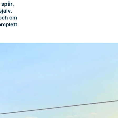
 spår,
jälv.
 och om
omplett