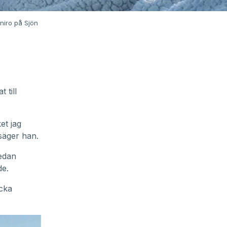
niro på Sjön
 till
et jag
 säger han.
edan
de.
icka