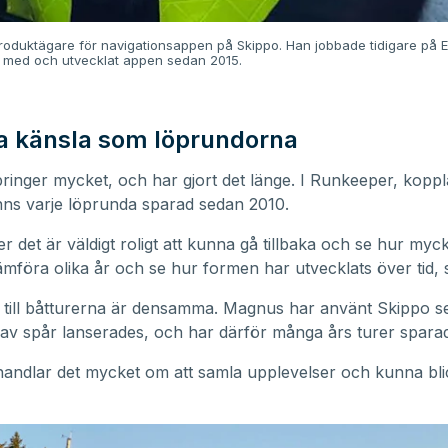
oduktägare för navigationsappen på Skippo. Han jobbade tidigare på E
t med och utvecklat appen sedan 2015.
 känsla som löprundorna
inger mycket, och har gjort det länge. I Runkeeper, kopplat
nns varje löprunda sparad sedan 2010.
r det är väldigt roligt att kunna gå tillbaka och se hur myck
jämföra olika år och se hur formen har utvecklats över tid,
 till båtturerna är densamma. Magnus har använt Skippo s
 av spår lanserades, och har därför många års turer spara
handlar det mycket om att samla upplevelser och kunna bl