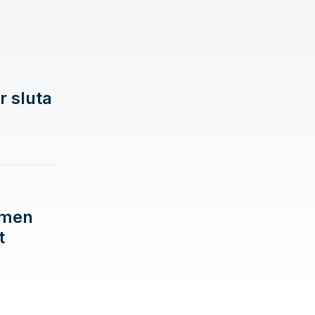
r sluta
 men
t