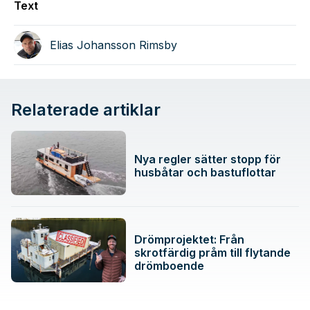
Text
Elias Johansson Rimsby
Relaterade artiklar
Nya regler sätter stopp för
husbåtar och bastuflottar
Drömprojektet: Från
skrotfärdig pråm till flytande
drömboende