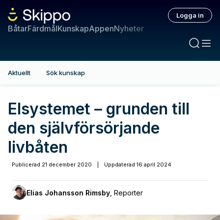
Logga in
Båtar
Färdmål
Kunskap
Appen
Nyheter
Aktuellt
Sök kunskap
Elsystemet – grunden till
den självförsörjande
livbåten
Publicerad
21 december 2020
|
Uppdaterad
16 april 2024
Elias Johansson Rimsby
,
Reporter