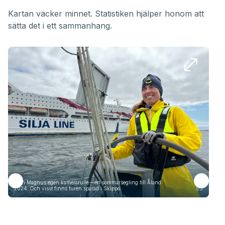
Kartan väcker minnet. Statistiken hjälper honom att
sätta det i ett sammanhang.
Från Magnus egen kamerarulle – en sommarsegling till Åland
Frå
2024. Och visst finns turen sparad i Skippo.
1/5
2024