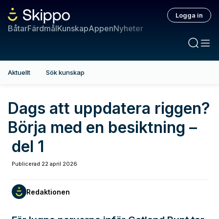
Logga in
Båtar
Färdmål
Kunskap
Appen
Nyheter
Aktuellt
Sök kunskap
Dags att uppdatera riggen?
Börja med en besiktning –
del 1
Publicerad
22 april 2026
Redaktionen