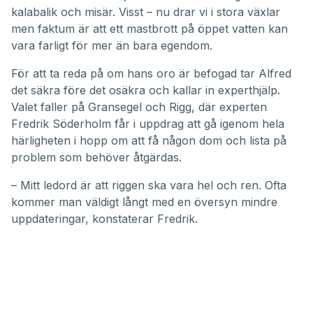
51
kalabalik och misär. Visst – nu drar vi i stora växlar
seconds
men faktum är att ett mastbrott på öppet vatten kan
vara farligt för mer än bara egendom.
För att ta reda på om hans oro är befogad tar Alfred
det säkra före det osäkra och kallar in experthjälp.
Valet faller på Gransegel och Rigg, där experten
Fredrik Söderholm får i uppdrag att gå igenom hela
härligheten i hopp om att få någon dom och lista på
problem som behöver åtgärdas.
– Mitt ledord är att riggen ska vara hel och ren. Ofta
kommer man väldigt långt med en översyn mindre
uppdateringar, konstaterar Fredrik.