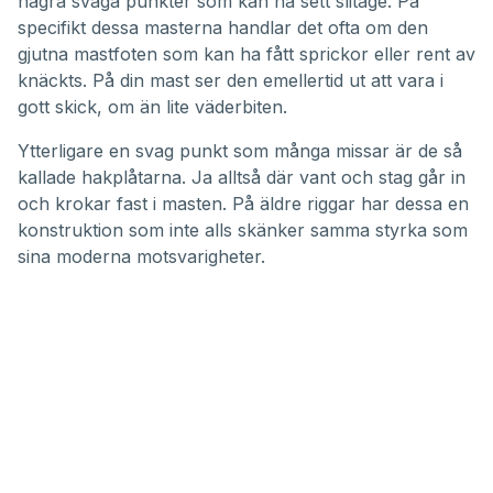
några svaga punkter som kan ha sett slitage. På
specifikt dessa masterna handlar det ofta om den
gjutna mastfoten som kan ha fått sprickor eller rent av
knäckts. På din mast ser den emellertid ut att vara i
gott skick, om än lite väderbiten.
Ytterligare en svag punkt som många missar är de så
kallade hakplåtarna. Ja alltså där vant och stag går in
och krokar fast i masten. På äldre riggar har dessa en
konstruktion som inte alls skänker samma styrka som
sina moderna motsvarigheter.