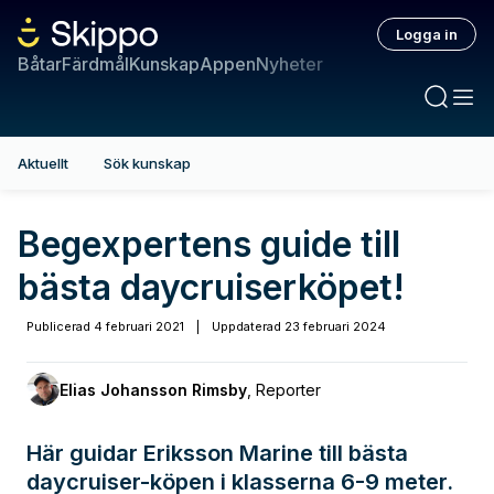
Logga in
Båtar
Färdmål
Kunskap
Appen
Nyheter
Aktuellt
Sök kunskap
Begexpertens guide till
bästa daycruiserköpet!
Publicerad
4 februari 2021
|
Uppdaterad
23 februari 2024
Elias Johansson Rimsby
,
Reporter
Här guidar Eriksson Marine till bästa
daycruiser-köpen i klasserna 6-9 meter.