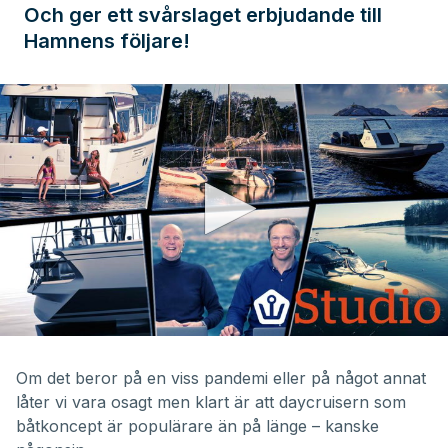
Och ger ett svårslaget erbjudande till
Hamnens följare!
0
seconds
of
Om det beror på en viss pandemi eller på något annat
45
låter vi vara osagt men klart är att
daycruisern
som
minutes,
15
båtkoncept är populärare än på länge – kanske
seconds