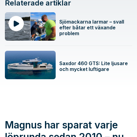
Relaterade artiklar
Sjömackarna larmar – svall
efter båtar ett växande
problem
Saxdor 460 GTS: Lite ljusare
och mycket luftigare
Magnus har sparat varje
löprunda sedan 2010 – nu