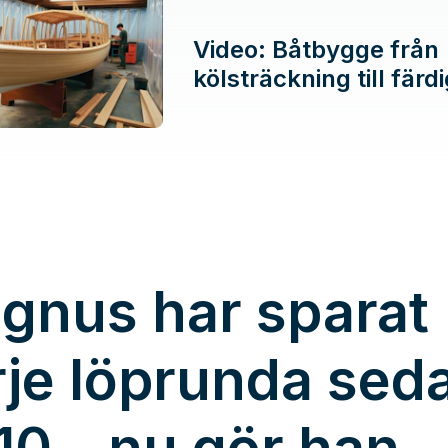
Video: Båtbygge från
kölsträckning till färd
gnus har sparat
rje löprunda sed