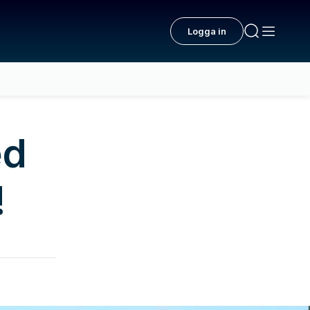
Logga in
ed
!