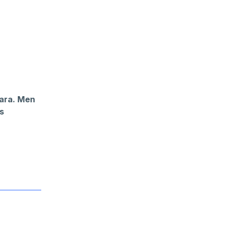
vara. Men
s