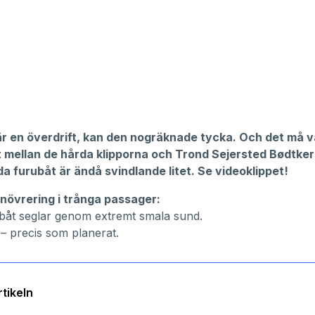
är en överdrift, kan den nogräknade tycka. Och det må 
 mellan de hårda klipporna och Trond Sejersted Bødtker
da furubåt är ändå
svindlande litet. Se videoklippet!
növrering i trånga passager:
båt seglar genom extremt smala sund.
– precis som planerat.
tikeln