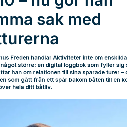
10 – nu gör han
mma sak med
tturerna
us Freden handlar Aktiviteter inte om enskilda
något större: en digital loggbok som fyller sig s
ttar han om relationen till sina sparade turer –
en som gått från ett spår bakom båten till en k
över hela ditt båtliv.