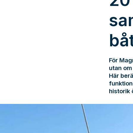
20
sa
bå
För Magn
utan om 
Här berä
funktion
historik 