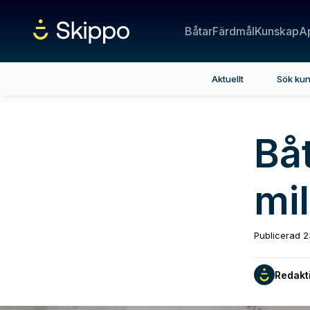
Båtar
Färdmål
Kunskap
A
Aktuellt
Sök ku
Bå
mil
Publicerad
2
Redakt