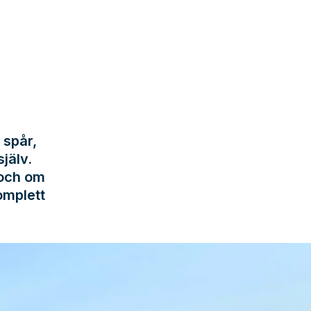
 spår,
jälv.
 och om
omplett