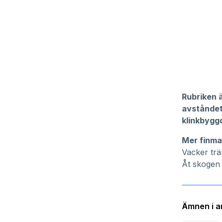
Rubriken 
avståndet
klinkbygg
Mer finma
Vacker trä
Åt skogen 
Ämnen i ar