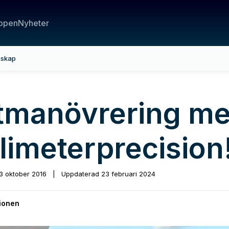
ppen
Nyheter
nskap
tmanövrering m
limeterprecision
3 oktober 2016
|
Uppdaterad
23 februari 2024
ionen