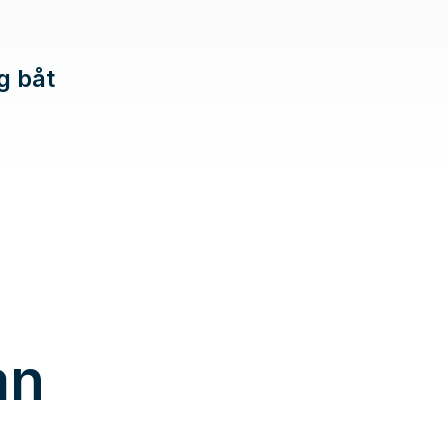
ig båt
an