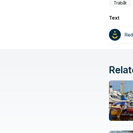
Träbåt
Text
Red
Relat