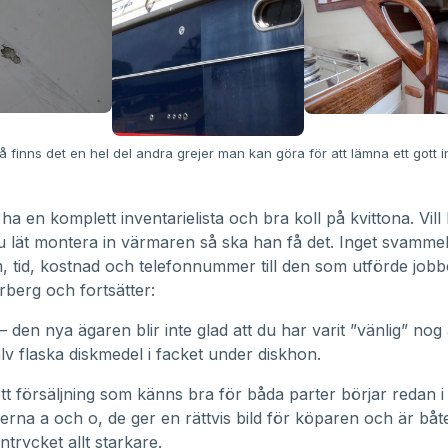
å finns det en hel del andra grejer man kan göra för att lämna ett gott 
tt ha en komplett inventarielista och bra koll på kvittona. Vil
u lät montera in värmaren så ska han få det. Inget svammel!
 tid, kostnad och telefonnummer till den som utförde jobb
rberg och fortsätter:
– den nya ägaren blir inte glad att du har varit ”vänlig” nog
lv flaska diskmedel i facket under diskhon.
 ett försäljning som känns bra för båda parter börjar redan 
erna a och o, de ger en rättvis bild för köparen och är båte
intrycket allt starkare.