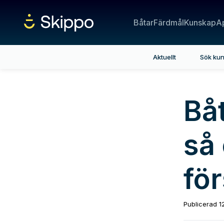
Båtar
Färdmål
Kunskap
A
Aktuellt
Sök ku
Bå
så 
för
Publicerad
1