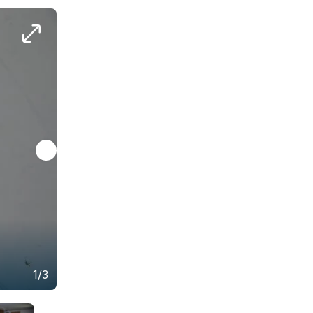
Skillnaden mellan ett polerat och opolerat frib
stora pengar, inte minst om gelcoaten har anna
1/3