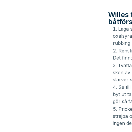
Willes 
båtför
Laga s
oxalsyra
rubbing 
Rensli
Det finn
Tvätta
sken av 
slarver 
Se til
byt ut t
gör så f
Pricke
strajpa 
ingen de