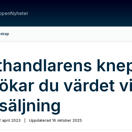
ppen
Nyheter
nskap
thandlarens knep
ökar du värdet v
säljning
2 april 2023
|
Uppdaterad
16 oktober 2025