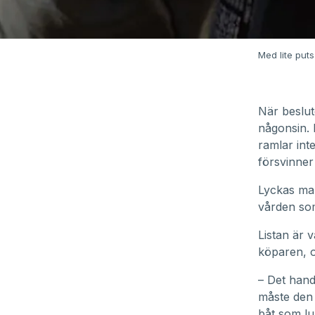
Med lite puts
När beslut
någonsin. N
ramlar inte
försvinner 
Lyckas man
vården som
Listan är 
köparen, o
– Det hand
måste den 
båt som lu