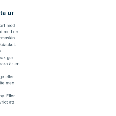
ta ur
bort med
id med en
rmaskin.
akdäcket.
k.
box ger
bara är en
ga eller
lite men
y. Eller
rigt att