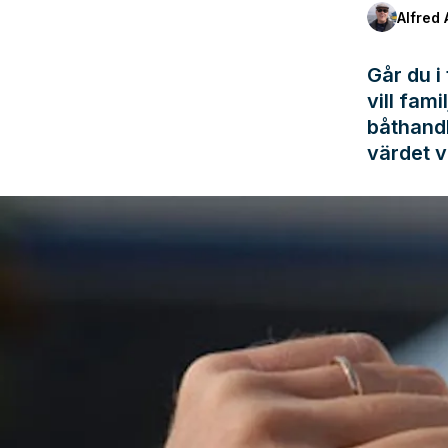
Alfred 
Går du i
vill fam
båthandl
värdet v