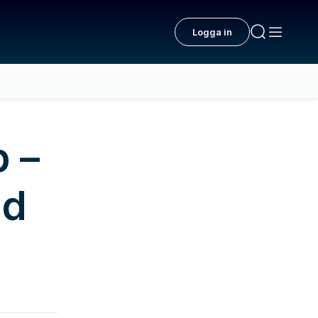
Logga in
 –
id