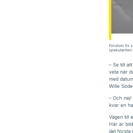
Förutom fix s
spekulanten.
– Se till a
veta när d
med datum,
Wille Söde
– Och nej! 
kvar en ha
Vägen till
Här är bild
det första 