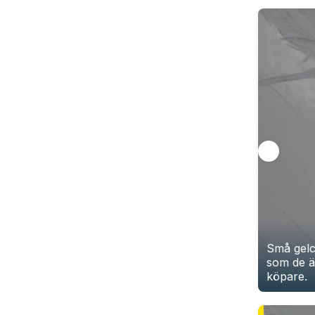
Små gelc
som de ä
köpare.