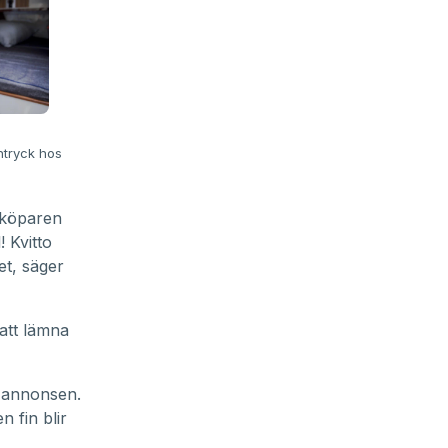
intryck hos
l köparen
 Kvitto
et, säger
 att lämna
i annonsen.
n fin blir