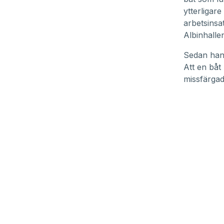
ytterligar
arbetsinsa
Albinhalle
Sedan han 
Att en båt
missfärgad