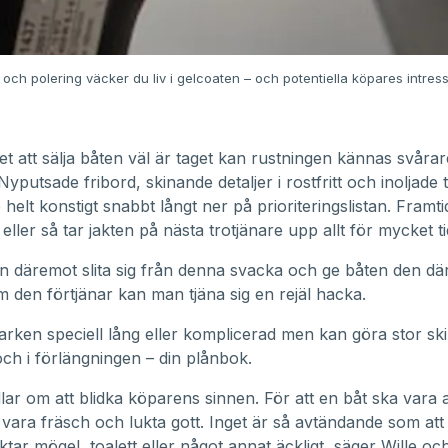
 och polering väcker du liv i gelcoaten – och potentiella köpares intress
et att sälja båten väl är taget kan rustningen kännas svåra
yputsade fribord, skinande detaljer i rostfritt och inoljade t
 helt konstigt snabbt långt ner på prioriteringslistan. Fram
eller så tar jakten på nästa trotjänare upp allt för mycket ti
 däremot slita sig från denna svacka och ge båten den där
 den förtjänar kan man tjäna sig en rejäl hacka.
varken speciell lång eller komplicerad men kan göra stor ski
ch i förlängningen – din plånbok.
lar om att blidka köparens sinnen. För att en båt ska vara a
vara fräsch och lukta gott. Inget är så avtändande som att 
ktar mögel, toalett eller något annat äckligt, säger Wille oc