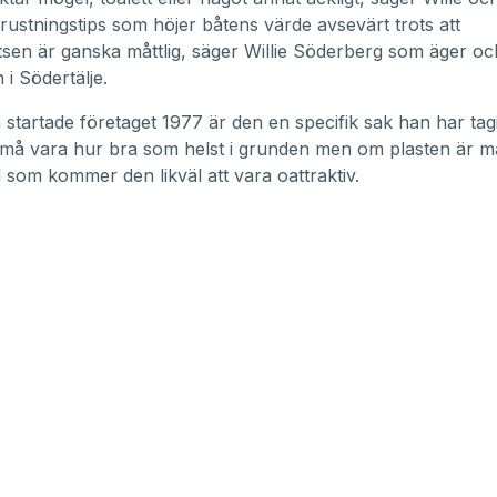
e rustningstips som höjer båtens värde avsevärt trots att
tsen är ganska måttlig, säger Willie Söderberg som äger oc
n
i Södertälje.
startade företaget 1977 är den en specifik sak han har tagi
 må vara hur bra som helst i grunden men om plasten är ma
 som kommer den likväl att vara oattraktiv.