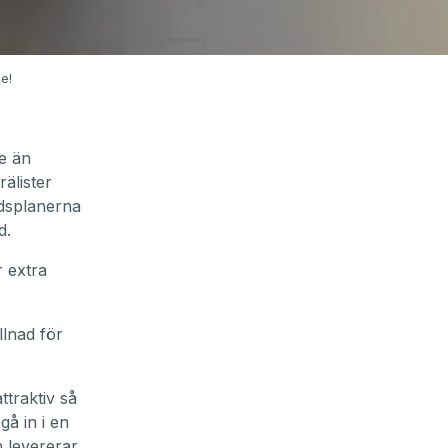
e!
re än
rälister
tidsplanerna
d.
 extra
llnad för
ttraktiv så
gå in i en
h levererar