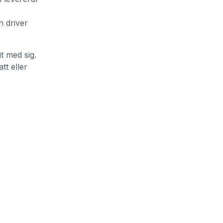
h driver
t med sig.
tt eller