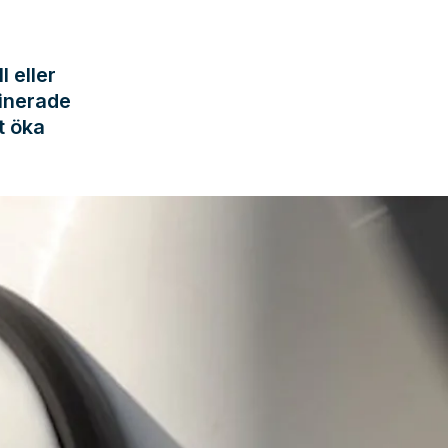
l eller
tinerade
t öka