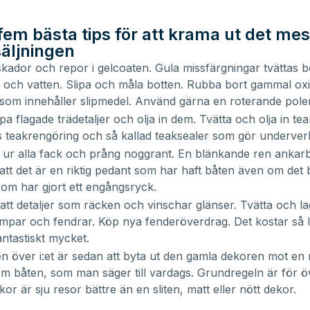
fem bästa tips för att krama ut det mes
säljningen
kador och repor i gelcoaten. Gula missfärgningar tvättas 
 och vatten. Slipa och måla botten. Rubba bort gammal ox
som innehåller slipmedel. Använd gärna en roterande pole
pa flagade trädetaljer och olja in dem. Tvätta och olja in te
s teakrengöring och så kallad teaksealer som gör underver
 ur alla fack och prång noggrant. En blänkande ren ankar
att det är en riktig pedant som har haft båten även om det 
som har gjort ett engångsryck.
l att detaljer som räcken och vinschar glänser. Tvätta och la
ampar och fendrar. Köp nya fenderöverdrag. Det kostar så 
antastiskt mycket.
n över i:et är sedan att byta ut den gamla dekoren mot en n
om båten, som man säger till vardags. Grundregeln är för öv
kor är sju resor bättre än en sliten, matt eller nött dekor.