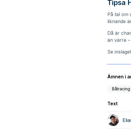
Tipsa
På tal om 
liknande ä
Då är cha
än värre –
Se inslaget
Ämnen i ar
Båtracing
Text
Eli