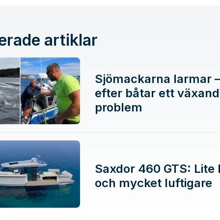
erade artiklar
Sjömackarna larmar –
efter båtar ett växan
problem
Saxdor 460 GTS: Lite 
och mycket luftigare