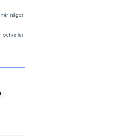
 när något
 och/eller
t