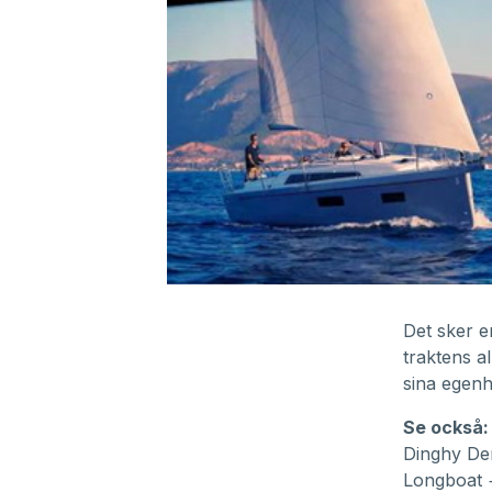
0
seconds
of
Det sker e
32
traktens a
minutes,
18
sina egenhä
seconds
Volume
90%
Se också:
Dinghy Der
Longboat +