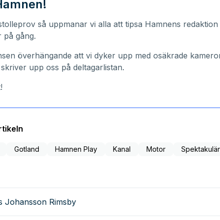
 Hamnen!
stolleprov så uppmanar vi alla att tipsa Hamnens redaktion
r på gång.
nsen överhängande att vi dyker upp med osäkrade kameror
 skriver upp oss på deltagarlistan.
!
tikeln
Gotland
Hamnen Play
Kanal
Motor
Spektakulär
as Johansson Rimsby