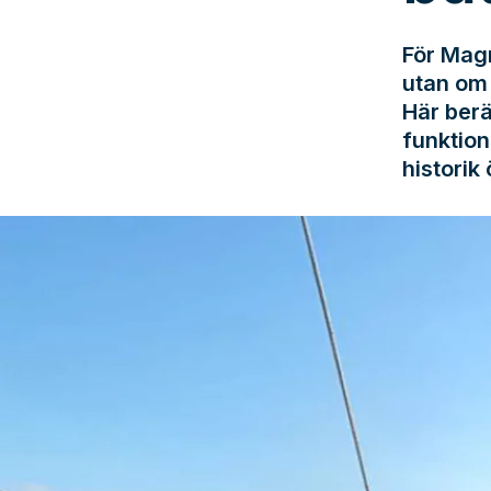
För Magn
utan om 
Här berä
funktion
historik 