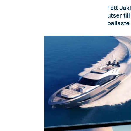
Fett Jäk
utser ti
ballaste