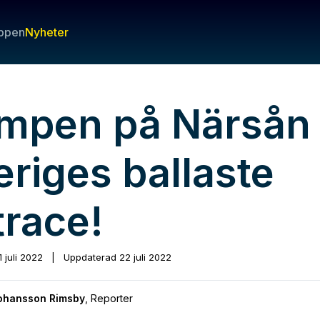
ppen
Nyheter
mpen på Närsån 
eriges ballaste
trace!
1 juli 2022
|
Uppdaterad
22 juli 2022
Johansson Rimsby
,
Reporter