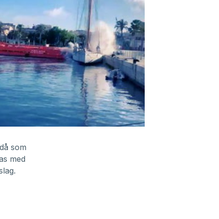
 då som
las med
slag.