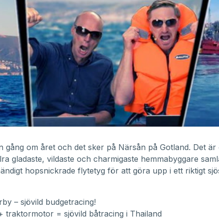
n gång om året och det sker på
Närsån på Gotland
. Det är
llra gladaste, vildaste och charmigaste hemmabyggare sam
ndigt hopsnickrade flytetyg för att göra upp i ett riktigt sjö
by – sjövild budgetracing!
 traktormotor = sjövild båtracing i Thailand