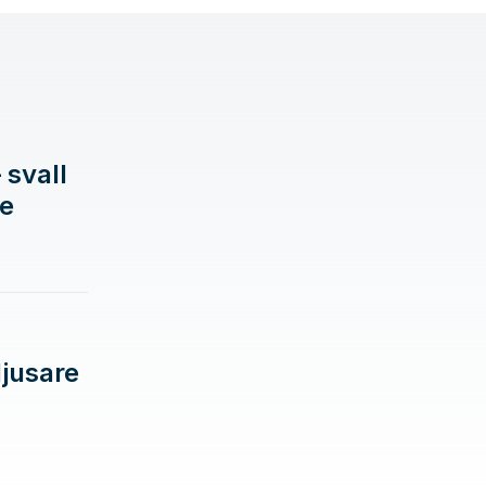
 svall
de
ljusare