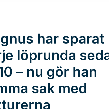
gnus har sparat
rje löprunda sed
10 – nu gör han
mma sak med
tturerna