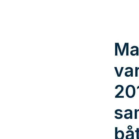
Ma
va
20
sa
bå