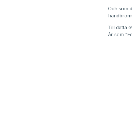
Och som de
handbromsen
Till detta
år som ”Fe