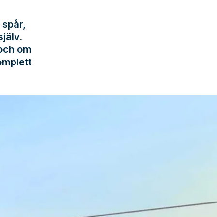
 spår,
jälv.
 och om
omplett