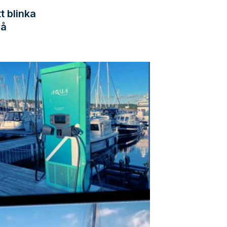
t blinka
så