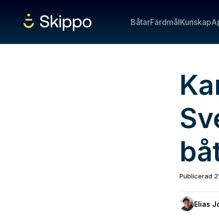
Båtar
Färdmål
Kunskap
A
Ka
Sv
bå
Publicerad
2
Elias 