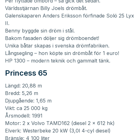
Per flyttade ombord – så gick det sedan.
Världsstjärnan Billy Joels drömbåt.
Galenskaparen Anders Eriksson förfinade Solö 25 Lyx
II.
Benny byggde sin dröm i stål.
Bakom fasaden döljer sig drömboendet!
Unika båtar skapas i svenska drömfabriken.
Långsegling – hon köpte sin drömbåt för 1 euro!
HP 1300 – modern teknik och gammalt tänk.
Princess 65
Längd: 20,88 m
Bredd: 5,26 m
Djupgående: 1,65 m
Vikt: ca 25 000 kg
Årsmodell: 1991
Motor: 2 x Volvo TAMD162 (diesel 2 x 612 hk)
Elverk: Westerbeke 20 kW (3,0l 4-cyl diesel)
Bränsle: 4 100 liter