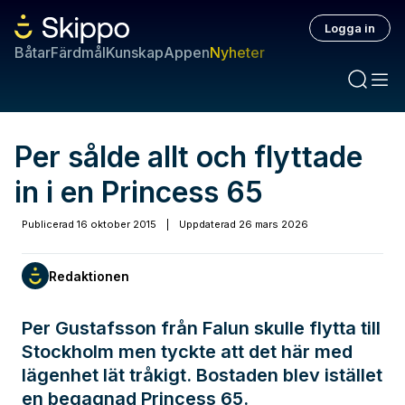
Logga in
Båtar
Färdmål
Kunskap
Appen
Nyheter
Per sålde allt och flyttade
in i en Princess 65
Publicerad
16 oktober 2015
|
Uppdaterad
26 mars 2026
Redaktionen
Per Gustafsson från Falun skulle flytta till
Stockholm men tyckte att det här med
lägenhet lät tråkigt. Bostaden blev istället
en begagnad Princess 65.