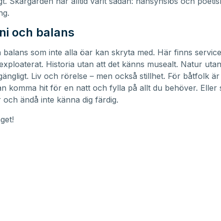
gt. Skärgården har alltid varit sådan: hänsynslös och poetis
ng.
i och balans
 balans som inte alla öar kan skryta med. Här finns service
exploaterat. Historia utan att det känns musealt. Natur utan
gängligt. Liv och rörelse – men också stillhet. För båtfolk är
an komma hit för en natt och fylla på allt du behöver. Eller
r och ändå inte känna dig färdig.
get!