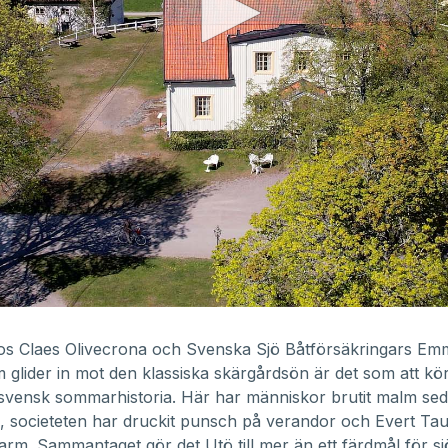
os Claes Olivecrona och Svenska Sjö Båtförsäkringars Em
 glider in mot den klassiska skärgårdsön är det som att köra
 svensk sommarhistoria. Här har människor brutit malm se
, societeten har druckit punsch på verandor och Evert Ta
 varm. Sammantaget gör det Utö till mer än ett färdmål för sj