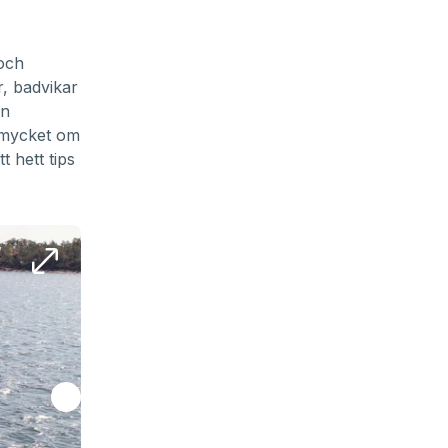
 och
r, badvikar
en
r mycket om
 hett tips