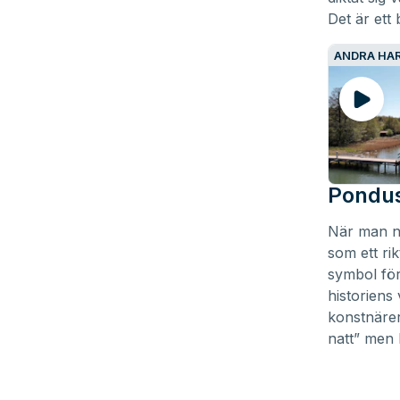
Det är ett
ANDRA HAR
Pondus
När man nä
som ett ri
symbol för
historiens
konstnärer
natt” men 