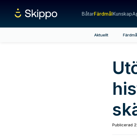
Båtar
Färdmål
Kunskap
A
Aktuellt
Färdmå
Ut
his
sk
Publicerad
2