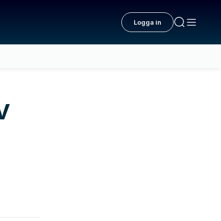
Logga in
v