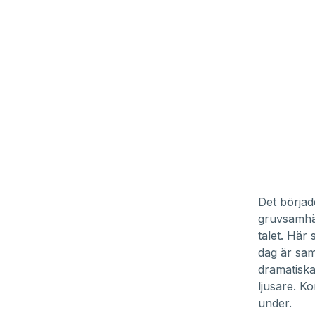
Det börjad
gruvsamhäl
talet. Här 
dag är sam
dramatiska
ljusare. K
under.