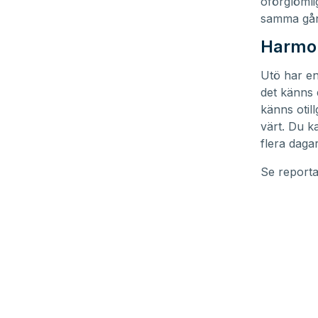
oförglömli
samma gå
Harmon
Utö har en
det känns 
känns otill
värt. Du k
flera daga
Se reporta