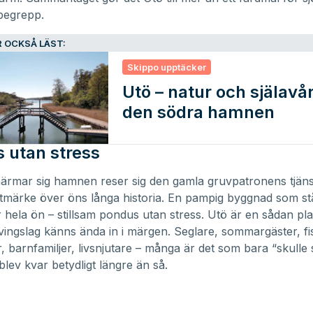
 begrepp.
 OCKSÅ LÄST:
Skippo upptäcker
Utö – natur och själavår
den södra hamnen
 utan stress
rmar sig hamnen reser sig den gamla gruvpatronens tjänst
ktmärke över öns långa historia. En pampig byggnad som s
 hela ön – stillsam pondus utan stress. Utö är en sådan pla
 vingslag känns ända in i märgen. Seglare, sommargäster, fi
, barnfamiljer, livsnjutare – många är det som bara “skulle
blev kvar betydligt längre än så.