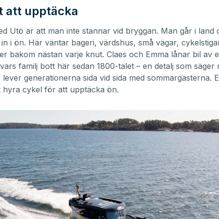
 att upptäcka
ed Utö är att man inte stannar vid bryggan. Man går i land
 in i ön. Här väntar bageri, värdshus, små vägar, cykelstiga
ier bakom nästan varje knut. Claes och Emma lånar bil av 
l vars familj bott här sedan 1800-talet – en detalj som säge
 lever generationerna sida vid sida med sommargästerna. Ett
t hyra cykel för att upptäcka ön.