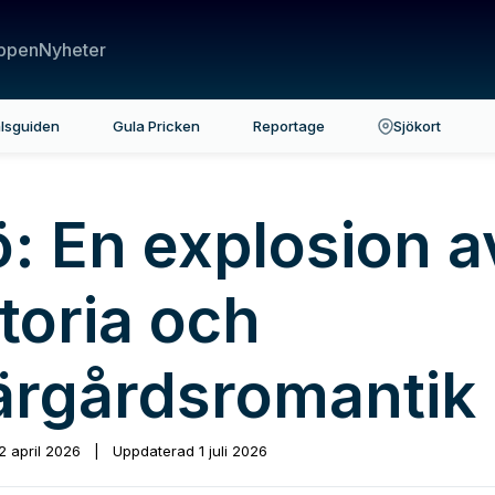
ppen
Nyheter
lsguiden
Gula Pricken
Reportage
Sjökort
ö: En explosion a
toria och
ärgårdsromantik
2 april 2026
|
Uppdaterad
1 juli 2026