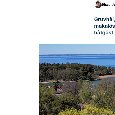
Elias 
Gruvhål, 
makalös 
båtgäst