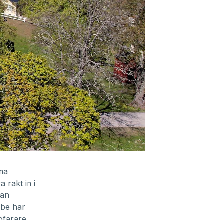
ma
 rakt in i
dan
ube har
öfarare.