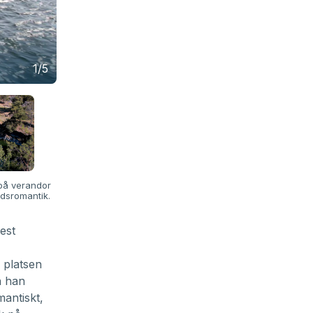
1/5
 på verandor
rdsromantik.
est
 platsen
n han
mantiskt,