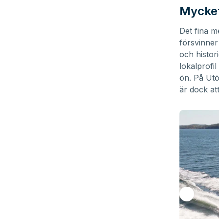
Mycket
Det fina m
försvinner
och histor
lokalprofi
ön. På Utö
är dock at