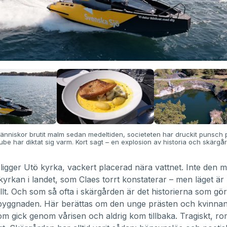
änniskor brutit malm sedan medeltiden, societeten har druckit punsch
ube har diktat sig varm. Kort sagt – en explosion av historia och skärgå
 ligger Utö kyrka, vackert placerad nära vattnet. Inte den m
 kyrkan i landet, som Claes torrt konstaterar – men läget är
llt. Och som så ofta i skärgården är det historierna som gör
 byggnaden. Här berättas om den unge prästen och kvinna
om gick genom vårisen och aldrig kom tillbaka. Tragiskt, ro