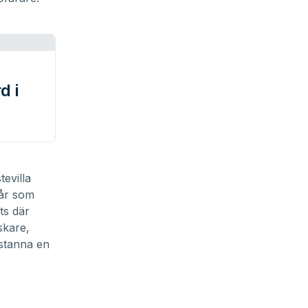
d i
evilla
tår som
ts där
skare,
 stanna en