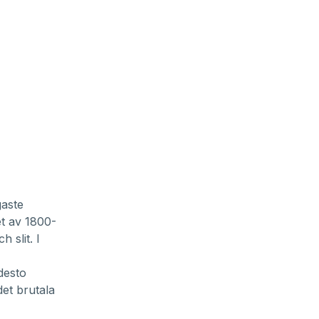
gaste
et av 1800-
 slit. I
desto
det brutala