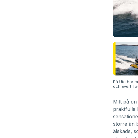
På Utö har m
och Evert Ta
Mitt på ön
praktfulla
sensatione
större än
älskade, s