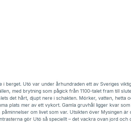
e i berget. Utö var under århundraden ett av Sveriges vikti
len, med brytning som pågick från 1100-talet fram till slut
slets det hårt, djupt nere i schakten. Mörker, vatten, hetta och
ma plats mer av ett vykort. Gamla gruvhål ligger kvar som
 påminnelser om livet som var. Utsikten över Mysingen är 
ontrasterna gör Utö så speciellt – det vackra ovan jord och 