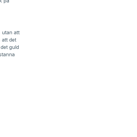
k på
 utan att
 att det
 det guld
 stanna