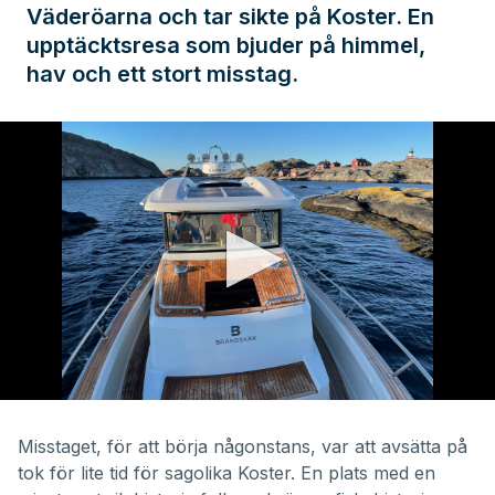
Väderöarna och tar sikte på Koster. En
upptäcktsresa som bjuder på himmel,
hav och ett stort misstag.
0
seconds
of
Misstaget, för att börja någonstans, var att avsätta på
23
tok för lite tid för sagolika Koster. En plats med en
minutes,