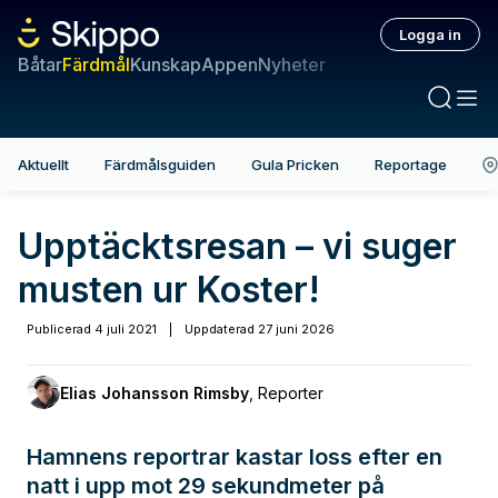
Logga in
Båtar
Färdmål
Kunskap
Appen
Nyheter
Aktuellt
Färdmålsguiden
Gula Pricken
Reportage
Upptäcktsresan – vi suger
musten ur Koster!
Publicerad
4 juli 2021
|
Uppdaterad
27 juni 2026
Elias Johansson Rimsby
,
Reporter
Hamnens reportrar kastar loss efter en
natt i upp mot 29 sekundmeter på