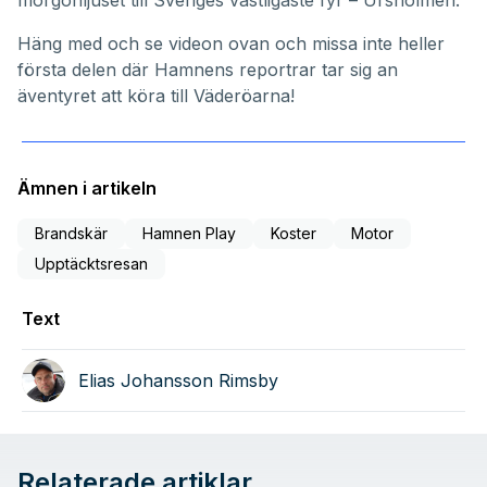
morgonljuset till Sveriges västligaste fyr – Ursholmen.
Häng med och se videon ovan och missa inte heller
första delen där
Hamnens reportrar tar sig an
äventyret att köra till Väderöarna
!
Ämnen i artikeln
Brandskär
Hamnen Play
Koster
Motor
Upptäcktsresan
Text
Elias Johansson Rimsby
Relaterade artiklar