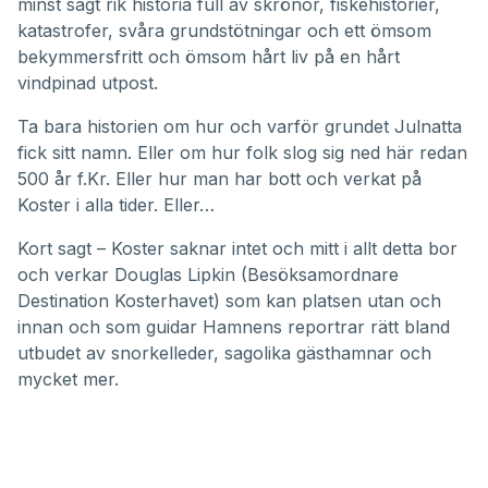
44
minst sagt rik historia full av skrönor, fiskehistorier,
seconds
katastrofer, svåra grundstötningar och ett ömsom
bekymmersfritt och ömsom hårt liv på en hårt
vindpinad utpost.
Ta bara historien om hur och varför grundet Julnatta
fick sitt namn. Eller om hur folk slog sig ned här redan
500 år
f.Kr
. Eller hur man har bott och verkat på
Koster i alla tider. Eller…
Kort sagt – Koster saknar intet och mitt i allt detta bor
och verkar Douglas Lipkin (
Besöksamordnare
Destination Kosterhavet
) som kan platsen utan och
innan och som guidar Hamnens reportrar rätt bland
utbudet av snorkelleder, sagolika gästhamnar och
mycket mer.