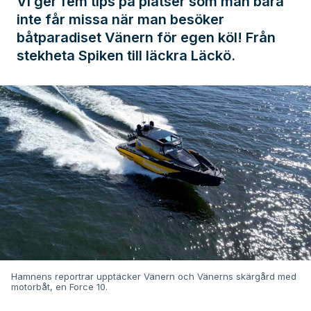
Vi ger fem tips på platser som man bara
inte får missa när man besöker
båtparadiset Vänern för egen köl! Från
stekheta Spiken till läckra Läckö.
Hamnens reportrar upptäcker Vänern och Vänerns skärgård med
motorbåt, en Force 10.