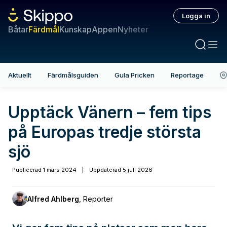
Logga in
Båtar
Färdmål
Kunskap
Appen
Nyheter
Aktuellt
Färdmålsguiden
Gula Pricken
Reportage
Upptäck Vänern – fem tips
på Europas tredje största
sjö
Publicerad
1 mars 2024
|
Uppdaterad
5 juli 2026
Alfred Ahlberg
,
Reporter