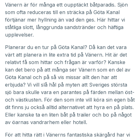
Vänern är för många ett oupptäckt båtparadis. Sjön
som ofta reduceras till en sträcka på Göta Kanal
förtjänar mer hyllning än vad den ges. Här hittar vi
ståtliga slott, långgrunda sandstränder och häftiga
upplevelser.
Planerar du en tur på Göta Kanal? Då kan det vara
värt att planera in lite extra tid på Vänern. Hit är det
relativt få som hittar och frågan är varför? Kanske
kan det bero på att många ser Vänern som en del av
Göta Kanal och på så vis missar allt den har att
erbjuda? Vi vill slå hål på myten att Sveriges största
sjö bara skulle vara en parantes på färden mellan öst-
och västkusten. För den som inte vill köra sin egen båt
dit finns ju också alltid alternativet att hyra en på plats.
Eller kanske ta en liten båt på trailer och bo på något
av öarnas vandrarhem eller hotell.
För att hitta rätt i Vänerns fantastiska skärgård har vi