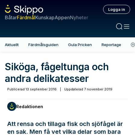
Logga in
Båtar
Färdmål
Kunskap
Appen
Nyheter
Aktuellt
Färdmålsguiden
Gula Pricken
Reportage
Siköga, fågeltunga och
andra delikatesser
Publicerad
13 september 2016
|
Uppdaterad
7 november 2019
Redaktionen
Att rensa och tillaga fisk och sjöfågel är
en sak. Men få vet vilka delar som bara