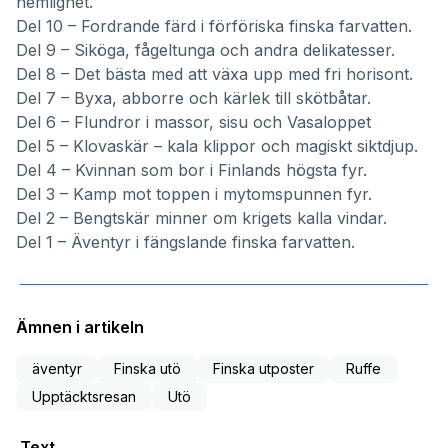
hemlighet.
Del 10 –
Fordrande färd i förföriska finska farvatten.
Del 9 –
Siköga, fågeltunga och andra delikatesser.
Del 8 –
Det bästa med att växa upp med fri horisont.
Del 7 –
Byxa, abborre och kärlek till skötbåtar.
Del 6 –
Flundror i massor, sisu och Vasaloppet
Del 5 –
Klovaskär – kala klippor och magiskt siktdjup.
Del 4 –
Kvinnan som bor i Finlands högsta fyr.
Del 3 –
Kamp mot toppen i mytomspunnen fyr.
Del 2 –
Bengtskär minner om krigets kalla vindar.
Del 1 –
Äventyr i fängslande finska farvatten.
Ämnen i artikeln
äventyr
Finska utö
Finska utposter
Ruffe
Upptäcktsresan
Utö
Text