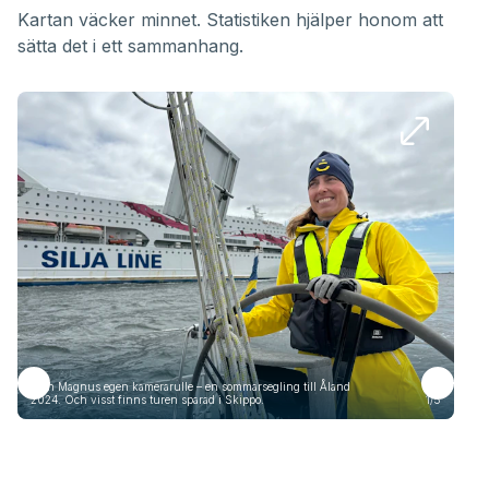
Kartan väcker minnet. Statistiken hjälper honom att
sätta det i ett sammanhang.
Från Magnus egen kamerarulle – en sommarsegling till Åland
Frå
2024. Och visst finns turen sparad i Skippo.
1/5
2024