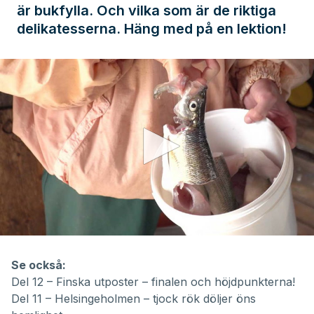
är bukfylla. Och vilka som är de riktiga
delikatesserna. Häng med på en lektion!
0
seconds
of
Se också:
5
Del 12 –
Finska utposter – finalen och höjdpunkterna!
minutes,
55
Del 11 –
Helsingeholmen – tjock rök döljer öns
seconds