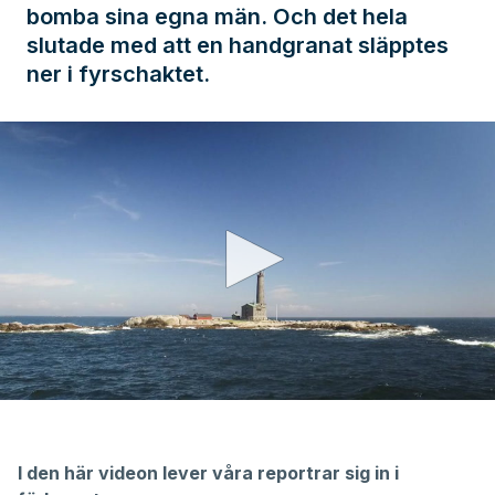
bomba sina egna män. Och det hela
slutade med att en handgranat släpptes
ner i fyrschaktet.
0
seconds
of
2
I den här videon lever våra reportrar sig in i
minutes,