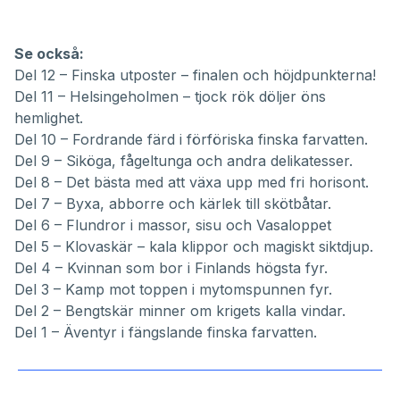
Se också:
Del 12 –
Finska utposter – finalen och höjdpunkterna!
Del 11 –
Helsingeholmen – tjock rök döljer öns
hemlighet.
Del 10 –
Fordrande färd i förföriska finska farvatten.
Del 9 –
Siköga, fågeltunga och andra delikatesser.
Del 8 –
Det bästa med att växa upp med fri horisont.
Del 7 –
Byxa, abborre och kärlek till skötbåtar.
Del 6 –
Flundror i massor, sisu och Vasaloppet
Del 5 –
Klovaskär – kala klippor och magiskt siktdjup.
Del 4 –
Kvinnan som bor i Finlands högsta fyr.
Del 3 –
Kamp mot toppen i mytomspunnen fyr.
Del 2 –
Bengtskär minner om krigets kalla vindar.
Del 1 –
Äventyr i fängslande finska farvatten.