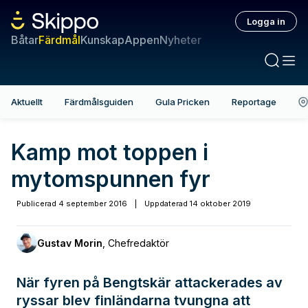
Logga in
Båtar
Färdmål
Kunskap
Appen
Nyheter
Aktuellt
Färdmålsguiden
Gula Pricken
Reportage
Kamp mot toppen i
mytomspunnen fyr
Publicerad
4 september 2016
|
Uppdaterad
14 oktober 2019
Gustav Morin
,
Chefredaktör
När fyren på Bengtskär attackerades av
ryssar blev finländarna tvungna att