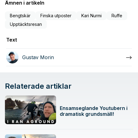
Ämnen i artikeln
Bengtskär
Finska utposter
Kari Nurmi
Ruffe
Upptäcktsresan
Text
Gustav Morin
Relaterade artiklar
Ensamseglande Youtubern i
dramatisk grundsmäll!