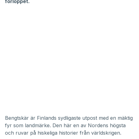
36
förloppet.
seconds
Bengtskär är Finlands sydligaste utpost med en mäktig
fyr som landmärke. Den här en av Nordens högsta
och ruvar på hiskeliga historier från världskrigen.