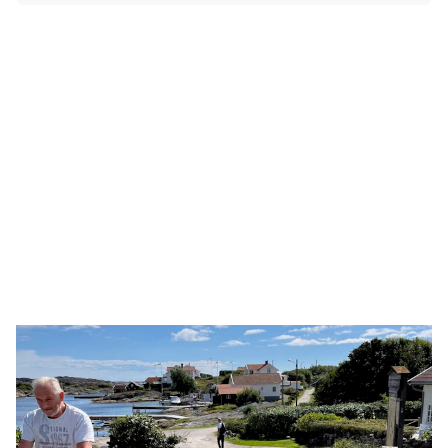
horisonten. Samtidigt är den väl
skyddad från vinden och omgiven av
pensionatets lummiga och inbjudande
miljö. Målsättningen är att vara en
naturlig samlingspunkt i Rönnäng,
både för lokala invånare och
besökare, under större delen av året.