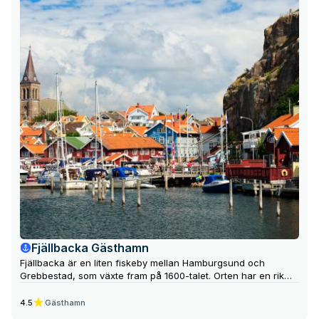
Fjällbacka Gästhamn
Fjällbacka är en liten fiskeby mellan Hamburgsund och
Grebbestad, som växte fram på 1600-talet. Orten har en rik
historia med fiske, sjöfart och stenhuggarindustri, men idag är
turism och tillverkningsindustri de dominerande näringarna.
Gästhamn
4.5