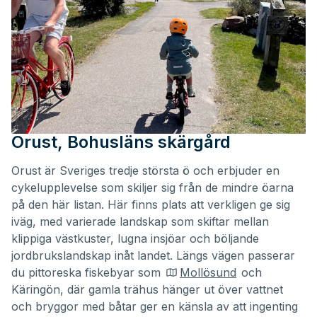
Orust, Bohusläns skärgård
Orust är Sveriges tredje största ö och erbjuder en
cykelupplevelse som skiljer sig från de mindre öarna
på den här listan. Här finns plats att verkligen ge sig
iväg, med varierade landskap som skiftar mellan
klippiga västkuster, lugna insjöar och böljande
jordbrukslandskap inåt landet. Längs vägen passerar
du pittoreska fiskebyar som
Mollösund
och
Käringön, där gamla trähus hänger ut över vattnet
och bryggor med båtar ger en känsla av att ingenting