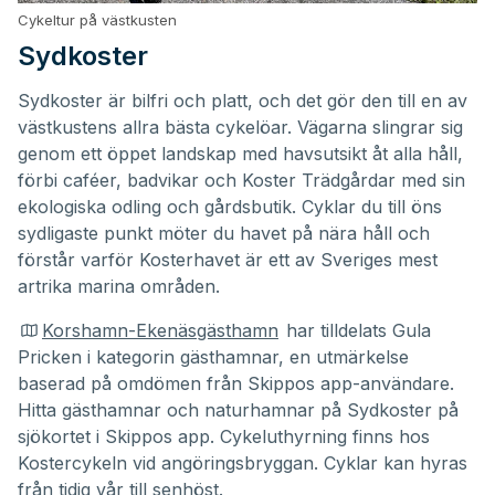
Cykeltur på västkusten
Sydkoster
Sydkoster är bilfri och platt, och det gör den till en av
västkustens allra bästa cykelöar. Vägarna slingrar sig
genom ett öppet landskap med havsutsikt åt alla håll,
förbi caféer, badvikar och Koster Trädgårdar med sin
ekologiska odling och gårdsbutik. Cyklar du till öns
sydligaste punkt möter du havet på nära håll och
förstår varför Kosterhavet är ett av Sveriges mest
artrika marina områden.
Korshamn-Ekenäsgästhamn
har tilldelats
Gula
Pricken
i kategorin gästhamnar, en utmärkelse
baserad på omdömen från Skippos app-användare.
Hitta gästhamnar och naturhamnar på Sydkoster på
sjökortet i Skippos app. Cykeluthyrning finns hos
Kostercykeln vid angöringsbryggan. Cyklar kan hyras
från tidig vår till senhöst.