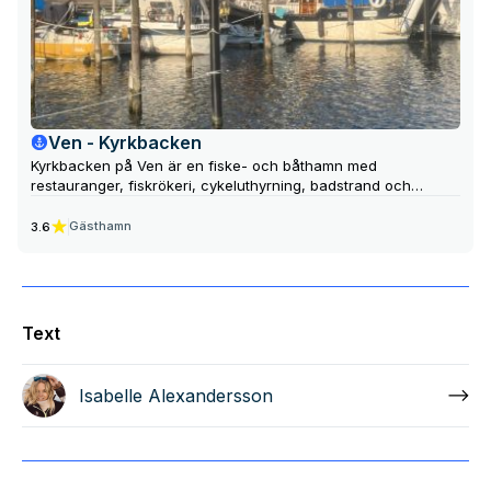
Ven - Kyrkbacken
Kyrkbacken på Ven är en fiske- och båthamn med
restauranger, fiskrökeri, cykeluthyrning, badstrand och
grillplats. Ön har också cykelvägar längs havet, gallerier,
konsthantverkare, fem fyrar och en medelålderskyrka som är
Gästhamn
3.6
värd ett besök.
Text
Isabelle Alexandersson