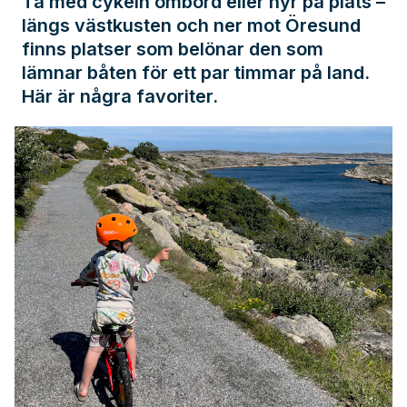
Ta med cykeln ombord eller hyr på plats –
längs västkusten och ner mot Öresund
finns platser som belönar den som
lämnar båten för ett par timmar på land.
Här är några favoriter.