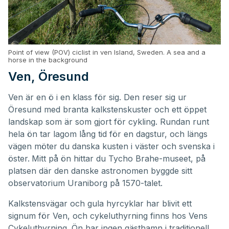
Point of view (POV) ciclist in ven Island, Sweden. A sea and a
horse in the background
Ven, Öresund
Ven är en ö i en klass för sig. Den reser sig ur
Öresund med branta kalkstenskuster och ett öppet
landskap som är som gjort för cykling. Rundan runt
hela ön tar lagom lång tid för en dagstur, och längs
vägen möter du danska kusten i väster och svenska i
öster.
Mitt på ön hittar du Tycho Brahe-museet, på
platsen där den danske astronomen byggde sitt
observatorium Uraniborg på 1570-talet.
Kalkstensvägar och gula hyrcyklar har blivit ett
signum för Ven, och cykeluthyrning finns hos Vens
Cykeluthyrning. Ön har ingen gästhamn i traditionell