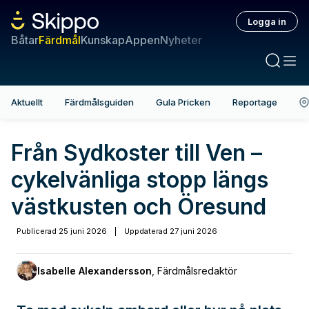
Logga in
Båtar
Färdmål
Kunskap
Appen
Nyheter
Aktuellt
Färdmålsguiden
Gula Pricken
Reportage
Från Sydkoster till Ven –
cykelvänliga stopp längs
västkusten och Öresund
Publicerad
25 juni 2026
|
Uppdaterad
27 juni 2026
Isabelle Alexandersson
,
Färdmålsredaktör