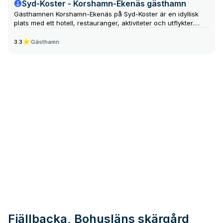
Syd-Koster - Korshamn-Ekenäs gästhamn
Gästhamnen Korshamn-Ekenäs på Syd-Koster är en idyllisk
plats med ett hotell, restauranger, aktiviteter och utflykter.
Hamnen är också en utgångspunkt för att utforska ön och
Kosterhavets nationalpark.
Gästhamn
3.3
Fjällbacka, Bohusläns skärgård