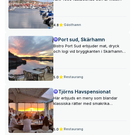
känd för Nordiska Akvarellmuseet och
en fin skärgårdsidyll. Här finns också
badstrand, sjöfartsmuseum,
vandringsområden, cykelleder,
Gästhamn
4.8
restauranger, affärer och aktiviteter
som bad, bastu, lekplats, minigolf och
tennis.
Port sud, Skärhamn
Bistro Port Sud erbjuder mat, dryck
och logi vid bryggkanten i Skärhamn
med fokus på klassisker som toast
skagen och fisk såklart. Båtplatser
finn tillgängliga för restaurangens
gäster.
Restaurang
5.0
Tjörns Havspensionat
Här erbjuds en meny som blandar
klassiska rätter med smakrika
smårätter samt veckans
specialerbjudanden. Verandan, med
sin fantastiska utsikt över Rönnängs
takåsar, sträcker sig vidare mot
Restaurang
5.0
Klädesholmen och den oändliga