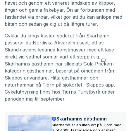
havet och genom ett varierat landskap av klippor,
ängar och gamla fiskebyar. Ön är förbunden med
fastlandet via broar, vilket gör att du kan anlöpa med
båten och sedan ge dig ut på längre turer.
Cyklar du längs kusten söderut från Skärhamn
passerar du Nordiska Akvarellmuseet, ett av
Skandinaviens ledande konstmuseer med ett läge
direkt vid vattnet som är värt ett stopp i sig.
Skärhamns gästhamn
har tilldelats
Gula Pricken
i
kategorin gästhamnar, baserat på omdömen från
Skippos användare. Hitta gästhamnar och
naturhamnar på Tjörn på sjökortet i Skippos app.
Cykeluthyrning finns hos Tjörns Turistbyrå under
perioden maj till september.
Skärhamns gästhamn
Skärhamn är en liten ort på Tjörn med
runt 4000 fastboende och är mest