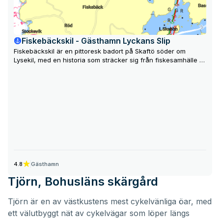
Fiskebäckskil - Gästhamn Lyckans Slip
Fiskebäckskil är en pittoresk badort på Skaftö söder om
Lysekil, med en historia som sträcker sig från fiskesamhälle till
skepparsamhälle och kurort. Idag lockar Fiskebäckskil
besökare med sin vackra bebyggelse, badmöjligheter,
restauranger och forskningsstationer.
Gästhamn
4.8
Tjörn, Bohusläns skärgård
Tjörn är en av västkustens mest cykelvänliga öar, med
ett välutbyggt nät av cykelvägar som löper längs