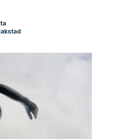
tta
lakstad