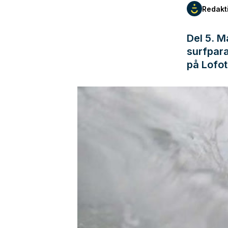
Redakt
Del 5. M
surfpara
på Lofot