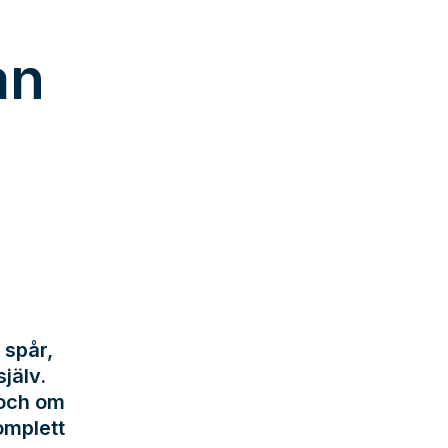
an
 spår,
jälv.
 och om
omplett