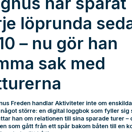
gnus har sparat
rje löprunda sed
10 – nu gör han
mma sak med
tturerna
us Freden handlar Aktiviteter inte om enskilda
något större: en digital loggbok som fyller sig s
ttar han om relationen till sina sparade turer –
en som gått från ett spår bakom båten till en k