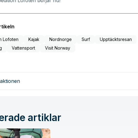
edition Lofoten börjar nu!
tikeln
n Lofoten
Kajak
Nordnorge
Surf
Upptäcktsresan
g
Vattensport
Visit Norway
aktionen
erade artiklar