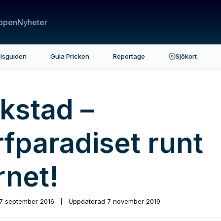
ppen
Nyheter
lsguiden
Gula Pricken
Reportage
Sjökort
akstad –
rfparadiset runt
rnet!
7 september 2016
|
Uppdaterad
7 november 2019