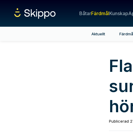
Båtar
Färdmål
Kunskap
A
Aktuellt
Färdmå
Fl
su
hö
Publicerad
2