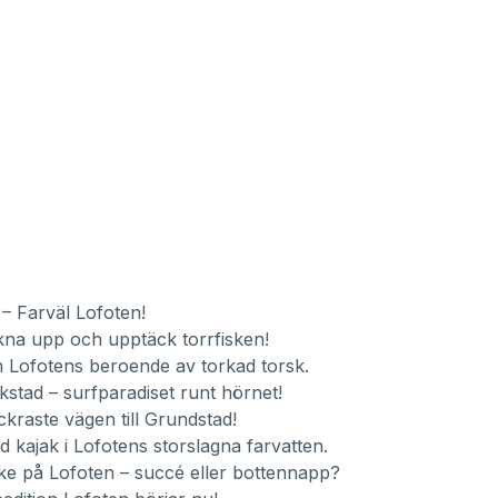
 –
Farväl Lofoten!
kna upp och upptäck torrfisken!
 Lofotens beroende av torkad torsk.
kstad – surfparadiset runt hörnet!
ckraste vägen till Grundstad!
 kajak i Lofotens storslagna farvatten.
ke på Lofoten – succé eller bottennapp?