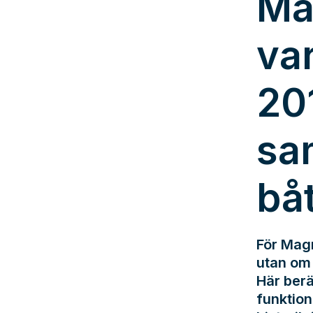
Ma
va
20
sa
bå
För Magn
utan om 
Här berä
funktion