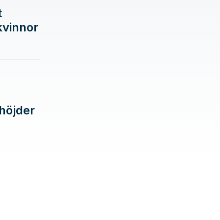
t
 kvinnor
 höjder