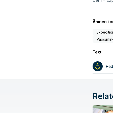
Del 1 –
Exp
Ämnen i ar
Expeditio
Vågsurfin
Text
Red
Relat