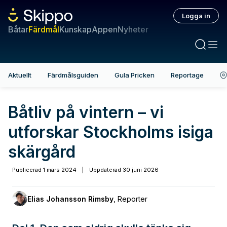
Logga in
Båtar
Färdmål
Kunskap
Appen
Nyheter
Aktuellt
Färdmålsguiden
Gula Pricken
Reportage
Båtliv på vintern – vi
utforskar Stockholms isiga
skärgård
Publicerad
1 mars 2024
|
Uppdaterad
30 juni 2026
Elias Johansson Rimsby
,
Reporter