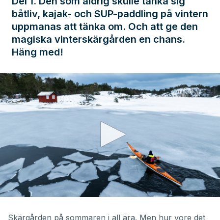
Del 1. Den som aldrig skulle tänka sig
båtliv, kajak- och SUP-paddling på vintern
uppmanas att tänka om. Och att ge den
magiska vinterskärgården en chans.
Häng med!
0
seconds
of
Skärgården på sommaren i all ära. Men hur vore det