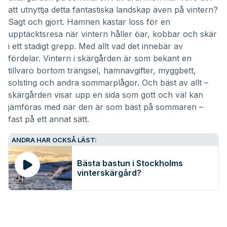
16
att utnyttja detta fantastiska landskap även på vintern?
minutes,
13
Sagt och gjort. Hamnen kastar loss för en
seconds
upptäcktsresa
när vintern håller öar, kobbar och skär
i ett stadigt grepp. Med allt vad det innebär av
fördelar. Vintern i skärgården är som bekant en
tillvaro bortom trängsel, hamnavgifter, myggbett,
solsting och andra sommarplågor. Och bäst av allt –
skärgården visar upp en sida som gott och väl kan
jämföras med när den är som bäst på sommaren –
fast på ett annat sätt.
ANDRA HAR OCKSÅ LÄST:
Bästa bastun i Stockholms
vinterskärgård?